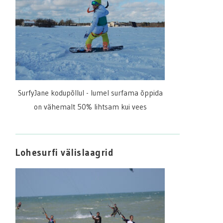
SurfyJane kodupõllul - lumel surfama õppida
on vähemalt 50% lihtsam kui vees
Lohesurfi välislaagrid