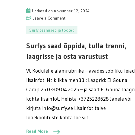
Updated on
november 12, 2024
on
Leave a Comment
Surfys
Surfy teenused ja tooted
saad
õppida,
Surfys saad õppida, tulla trenni,
tulla
trenni,
laagrisse ja osta varustust
laagrisse
ja
Vt Kodulehe alamrubriike – avades sobiliku leiad
osta
lisainfot. Nt klikka menüül: Laagrid: El Gouna
varustust
Camp 25.03-09.04.2025 – ja saad El Gouna laagr
kohta lisainfot. Helista +3725228628 Janele või
kirjuta info@surfy.ee Lisainfot talve
lohekoolituste kohta loe siit
Read More