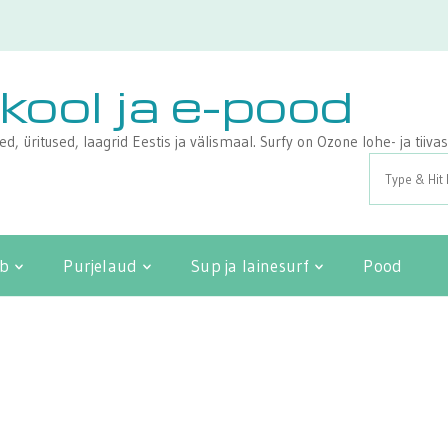
ikool ja e-pood
sed, üritused, laagrid Eestis ja välismaal. Surfy on Ozone lohe- ja tii
Search
for:
ib
Purjelaud
Sup ja lainesurf
Pood