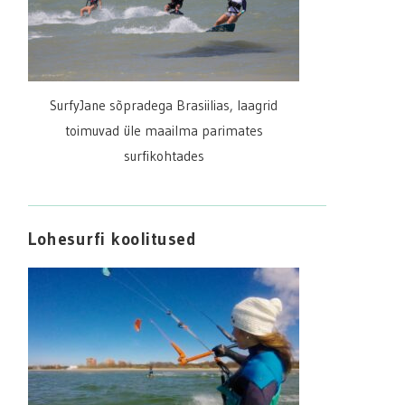
SurfyJane sõpradega Brasiilias, laagrid
toimuvad üle maailma parimates
surfikohtades
Lohesurfi koolitused