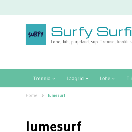
Surfy Surf
Lohe, tiib, purjelaud, sup. Trennid, koolitu
Trennid
Laagrid
Lohe
Ti
Home
lumesurf
lumesurf