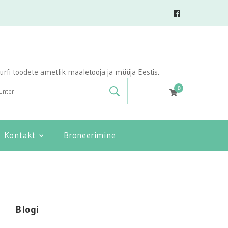
vasurfi toodete ametlik maaletooja ja müüja Eestis.
0
Kontakt
Broneerimine
Blogi