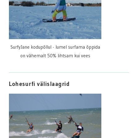
SurfyJane kodupõllul - lumel surfama õppida
on vähemalt 50% lihtsam kui vees
Lohesurfi välislaagrid