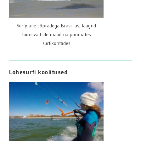
SurfyJane sõpradega Brasiilias, laagrid
toimuvad üle maailma parimates
surfikohtades
Lohesurfi koolitused