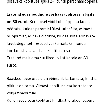
piisavaks koolituse ajaks 2-4 tundi personaalõppena.
Eratund edasijõudnule või baaskoolituse läbijale
on 80 eurot.
Koolitusel võid tulla õppima kuidas
pöörata, kuidas paremini ülestuult sõita, esimest
hüppamist, erinevaid trikke, kuidas sõita erinevate
laudadega, self rescued või ka näiteks mõnda
kordamist vajavat baaskoolituse osa.
Eratund meie oma surfikooli vilistlastele on 80
eurot.
Baaskoolituse osasid on võimalik ka korrata, hind ja
pikkus on sama. Viimast koolituse osa korratakse
kõige tihedamini.
Kui on soov baaskoolitust kindlasti erakoolitusena