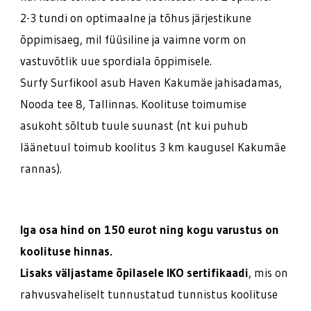
2-3 tundi on optimaalne ja tõhus järjestikune
õppimisaeg, mil füüsiline ja vaimne vorm on
vastuvõtlik uue spordiala õppimisele.
Surfy Surfikool asub Haven Kakumäe jahisadamas,
Nooda tee 8, Tallinnas. Koolituse toimumise
asukoht sõltub tuule suunast (nt kui puhub
läänetuul toimub koolitus 3 km kaugusel Kakumäe
rannas).
Iga osa hind on 150 eurot ning kogu varustus on
koolituse hinnas.
Lisaks väljastame õpilasele IKO sertifikaadi
, mis on
rahvusvaheliselt tunnustatud tunnistus koolituse