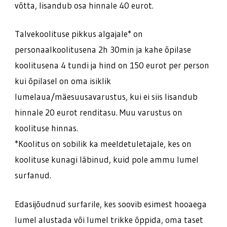
võtta, lisandub osa hinnale 40 eurot.
Talvekoolituse pikkus algajale* on
personaalkoolitusena 2h 30min ja kahe õpilase
koolitusena 4 tundi ja hind on 150 eurot per person
kui õpilasel on oma isiklik
lumelaua/mäesuusavarustus, kui ei siis lisandub
hinnale 20 eurot renditasu. Muu varustus on
koolituse hinnas.
*Koolitus on sobilik ka meeldetuletajale, kes on
koolituse kunagi läbinud, kuid pole ammu lumel
surfanud.
Edasijõudnud surfarile, kes soovib esimest hooaega
lumel alustada või lumel trikke õppida, oma taset