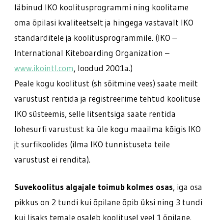
läbinud IKO koolitusprogrammi ning koolitame
oma õpilasi kvaliteetselt ja hingega vastavalt IKO
standarditele ja koolitusprogrammile. (IKO –
International Kiteboarding Organization –
www.ikointl.com
, loodud 2001a.)
Peale kogu koolitust (sh sõitmine vees) saate meilt
varustust rentida ja registreerime tehtud koolituse
IKO süsteemis, selle litsentsiga saate rentida
lohesurfi varustust ka üle kogu maailma kõigis IKO
jt surfikoolides (ilma IKO tunnistuseta teile
varustust ei rendita).
Suvekoolitus algajale toimub kolmes osas
, iga osa
pikkus on 2 tundi kui õpilane õpib üksi ning 3 tundi
kui lisaks temale osaleb koolitusel veel 1 õpilane.