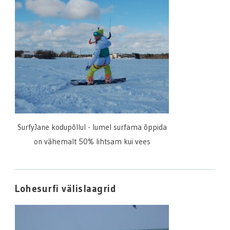
SurfyJane kodupõllul - lumel surfama õppida
on vähemalt 50% lihtsam kui vees
Lohesurfi välislaagrid