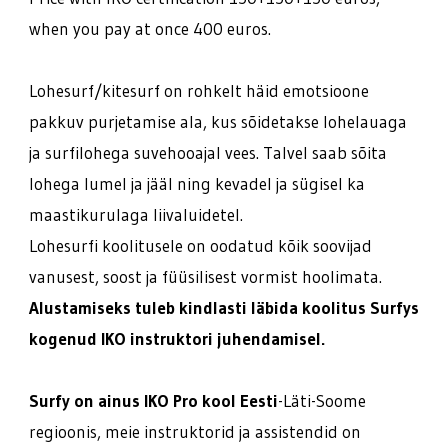
when you pay at once 400 euros.
Lohesurf/kitesurf on rohkelt häid emotsioone
pakkuv purjetamise ala, kus sõidetakse lohelauaga
ja surfilohega suvehooajal vees. Talvel saab sõita
lohega lumel ja jääl ning kevadel ja sügisel ka
maastikurulaga liivaluidetel.
Lohesurfi koolitusele on oodatud kõik soovijad
vanusest, soost ja füüsilisest vormist hoolimata.
Alustamiseks tuleb kindlasti läbida koolitus Surfys
kogenud IKO instruktori juhendamisel.
Surfy on ainus IKO Pro kool Eesti
-Läti-Soome
regioonis, meie instruktorid ja assistendid on