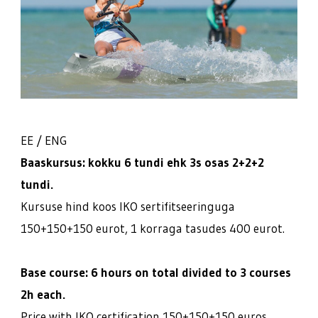
EE / ENG
Baaskursus: kokku 6 tundi ehk 3s osas 2+2+2
tundi.
Kursuse hind koos IKO sertifitseeringuga
150+150+150 eurot, 1 korraga tasudes 400 eurot.
Base course: 6 hours on total divided to 3 courses
2h each.
Price with IKO certification 150+150+150 euros,