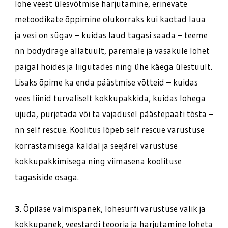
lohe veest ülesvõtmise harjutamine, erinevate
metoodikate õppimine olukorraks kui kaotad laua
ja vesi on sügav – kuidas laud tagasi saada – teeme
nn bodydrage allatuult, paremale ja vasakule lohet
paigal hoides ja liigutades ning ühe käega ülestuult.
Lisaks õpime ka enda päästmise võtteid – kuidas
vees liinid turvaliselt kokkupakkida, kuidas lohega
ujuda, purjetada või ta vajadusel päästepaati tõsta –
nn self rescue. Koolitus lõpeb self rescue varustuse
korrastamisega kaldal ja seejärel varustuse
kokkupakkimisega ning viimasena koolituse
tagasiside osaga.
3.
Õpilase valmispanek, lohesurfi varustuse valik ja
kokkupanek, veestardi teooria ja harjutamine loheta