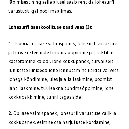
läbimisest ning selle alusel saab rentida lohesurfi
varustust igal pool maailmas.
Lohesurfi baaskoolituse osad vees (3):
1.
Teooria, õpilase valmispanek, lohesurfi varustuse
ja turvasüsteemide tundmaõppimine ja praktiline
katsetamine kaldal, lohe kokkupanek, turvaliselt
lühikeste liinidega lohe lennutamine kaldal või vees,
lohega kõndimine, üles ja alla laskmine, poomist
lahti laskmine, tuuleakna tundmaõppimine, lohe
kokkupakkimine, tunni tagasiside.
2.
Õpilase valmispanek, lohesurfi varustuse valik ja
kokkupanek, eelmise osa harjutuste kordamine,