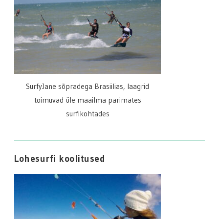
SurfyJane sõpradega Brasiilias, laagrid
toimuvad üle maailma parimates
surfikohtades
Lohesurfi koolitused