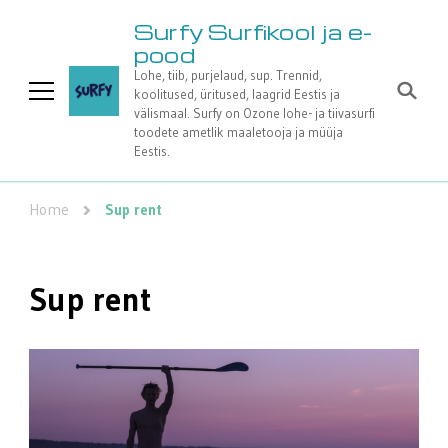
Surfy Surfikool ja e-
pood
Lohe, tiib, purjelaud, sup. Trennid,
koolitused, üritused, laagrid Eestis ja
välismaal. Surfy on Ozone lohe- ja tiivasurfi
toodete ametlik maaletooja ja müüja
Eestis.
Home
Sup rent
Sup rent