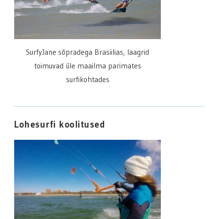
SurfyJane sõpradega Brasiilias, laagrid
toimuvad üle maailma parimates
surfikohtades
Lohesurfi koolitused