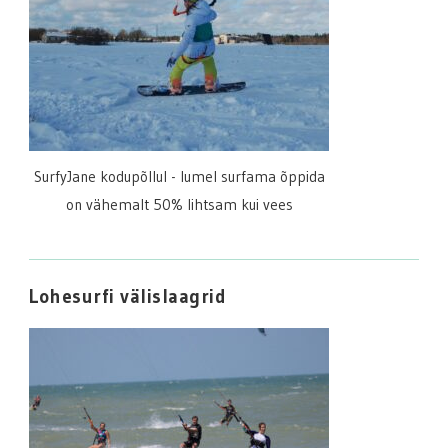
SurfyJane kodupõllul - lumel surfama õppida
on vähemalt 50% lihtsam kui vees
Lohesurfi välislaagrid