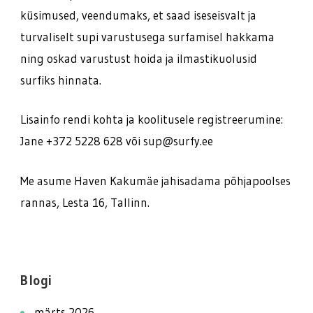
küsimused, veendumaks, et saad iseseisvalt ja
turvaliselt supi varustusega surfamisel hakkama
ning oskad varustust hoida ja ilmastikuolusid
surfiks hinnata.
Lisainfo rendi kohta ja koolitusele registreerumine:
Jane +372 5228 628 või sup@surfy.ee
Me asume Haven Kakumäe jahisadama põhjapoolses
rannas, Lesta 16, Tallinn.
Blogi
märts 2026