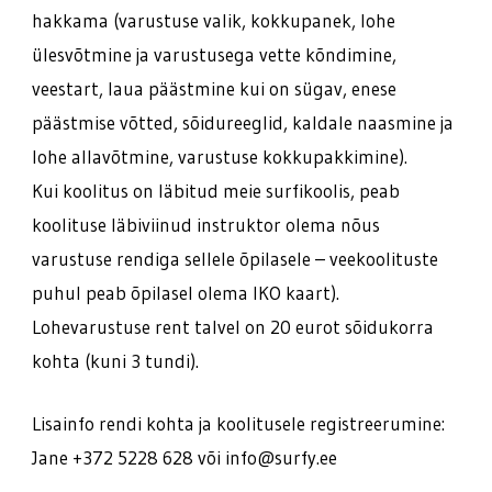
hakkama (varustuse valik, kokkupanek, lohe
ülesvõtmine ja varustusega vette kõndimine,
veestart, laua päästmine kui on sügav, enese
päästmise võtted, sõidureeglid, kaldale naasmine ja
lohe allavõtmine, varustuse kokkupakkimine).
Kui koolitus on läbitud meie surfikoolis, peab
koolituse läbiviinud instruktor olema nõus
varustuse rendiga sellele õpilasele – veekoolituste
puhul peab õpilasel olema IKO kaart).
Lohevarustuse rent talvel on 20 eurot sõidukorra
kohta (kuni 3 tundi).
Lisainfo rendi kohta ja koolitusele registreerumine:
Jane +372 5228 628 või info@surfy.ee