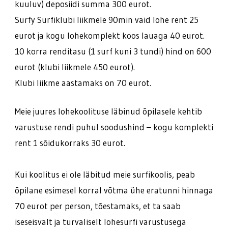
kuuluv) deposiidi summa 300 eurot.
Surfy Surfiklubi liikmele 90min vaid lohe rent 25
eurot ja kogu lohekomplekt koos lauaga 40 eurot.
10 korra renditasu (1 surf kuni 3 tundi) hind on 600
eurot (klubi liikmele 450 eurot).
Klubi liikme aastamaks on 70 eurot.
Meie juures lohekoolituse läbinud õpilasele kehtib
varustuse rendi puhul soodushind – kogu komplekti
rent 1 sõidukorraks 30 eurot.
Kui koolitus ei ole läbitud meie surfikoolis, peab
õpilane esimesel korral võtma ühe eratunni hinnaga
70 eurot per person, tõestamaks, et ta saab
iseseisvalt ja turvaliselt lohesurfi varustusega