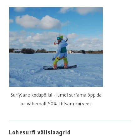
SurfyJane kodupõllul - lumel surfama õppida
on vähemalt 50% lihtsam kui vees
Lohesurfi välislaagrid