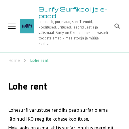
Surfy Surfikool ja e-
pood
Lohe, tiib, purjelaud, sup. Trennid,
koolitused, üritused, laagrid Eestis ja
välismaal. Surfy on Ozone lohe- ja tiivasurfi
toodete ametlik maaletooja ja müüja
Eestis.
Home
Lohe rent
Lohe rent
Lohesurfi varustuse rendiks peab surfar olema
läbinud IKO reeglite kohase koolituse.
Meie jaoks on esmatähtis surfari ohutus merel nii