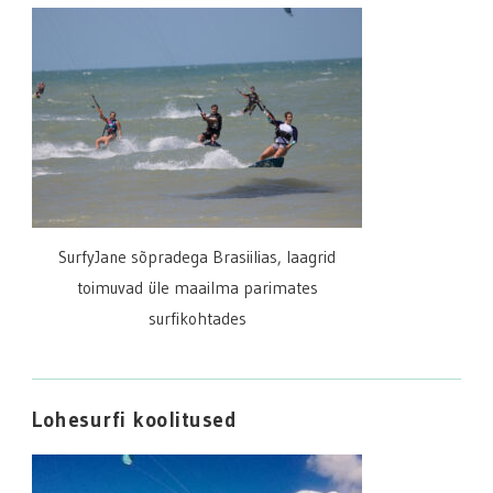
SurfyJane sõpradega Brasiilias, laagrid
toimuvad üle maailma parimates
surfikohtades
Lohesurfi koolitused