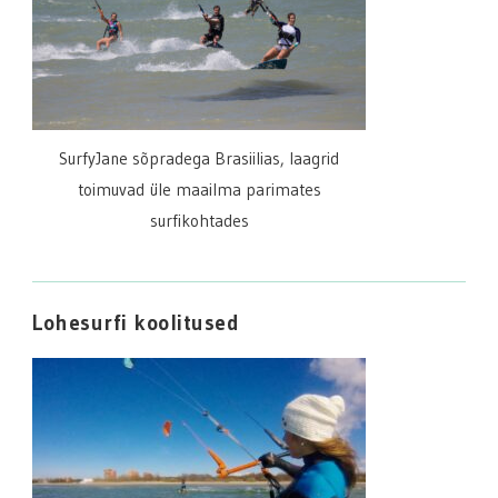
SurfyJane sõpradega Brasiilias, laagrid
toimuvad üle maailma parimates
surfikohtades
Lohesurfi koolitused