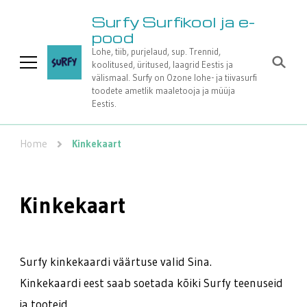
Surfy Surfikool ja e-
pood
Lohe, tiib, purjelaud, sup. Trennid,
koolitused, üritused, laagrid Eestis ja
välismaal. Surfy on Ozone lohe- ja tiivasurfi
toodete ametlik maaletooja ja müüja
Eestis.
Home
Kinkekaart
Kinkekaart
Surfy kinkekaardi väärtuse valid Sina.
Kinkekaardi eest saab soetada kõiki Surfy teenuseid
ja tooteid.