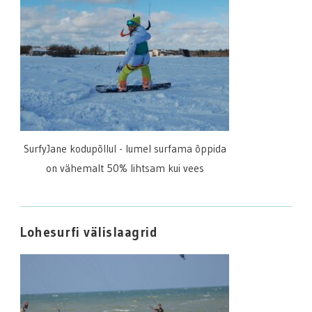
SurfyJane kodupõllul - lumel surfama õppida
on vähemalt 50% lihtsam kui vees
Lohesurfi välislaagrid