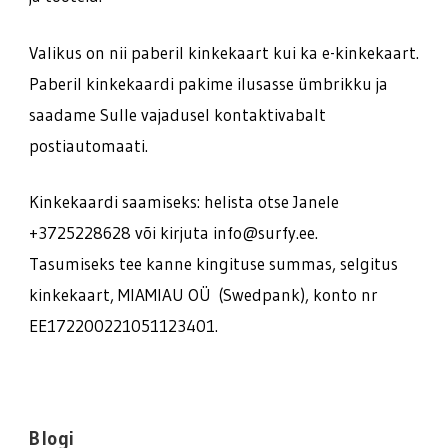
Valikus on nii paberil kinkekaart kui ka e-kinkekaart.
Paberil kinkekaardi pakime ilusasse ümbrikku ja
saadame Sulle vajadusel kontaktivabalt
postiautomaati.
Kinkekaardi saamiseks: helista otse Janele
+3725228628 või kirjuta info@surfy.ee.
Tasumiseks tee kanne kingituse summas, selgitus
kinkekaart, MIAMIAU OÜ (Swedpank), konto nr
EE172200221051123401.
Blogi