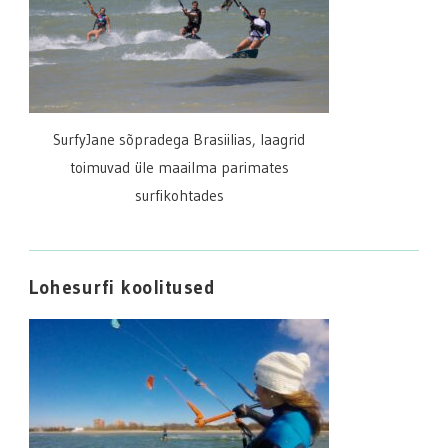
SurfyJane sõpradega Brasiilias, laagrid
toimuvad üle maailma parimates
surfikohtades
Lohesurfi koolitused