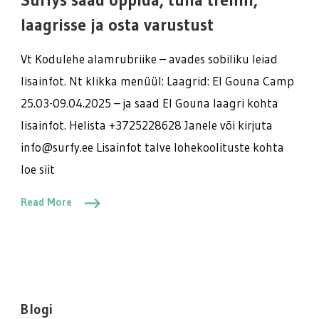
tulla
trenni,
laagrisse ja osta varustust
laagrisse
ja
Vt Kodulehe alamrubriike – avades sobiliku leiad
osta
lisainfot. Nt klikka menüül: Laagrid: El Gouna Camp
varustust
25.03-09.04.2025 – ja saad El Gouna laagri kohta
lisainfot. Helista +3725228628 Janele või kirjuta
info@surfy.ee Lisainfot talve lohekoolituste kohta
loe siit
Read More
Blogi