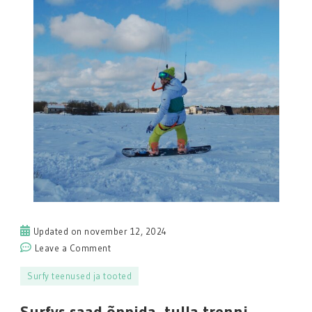
Updated on
november 12, 2024
on
Leave a Comment
Surfys
Surfy teenused ja tooted
saad
õppida,
Surfys saad õppida, tulla trenni,