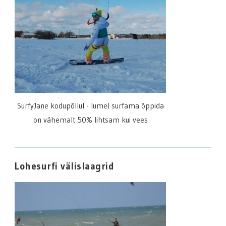
SurfyJane kodupõllul - lumel surfama õppida
on vähemalt 50% lihtsam kui vees
Lohesurfi välislaagrid