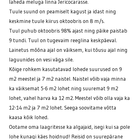
laheda meluga linna Jericocarasse.
Tuule suund on peamiselt kagust ja idast ning
keskmine tuule kiirus oktoobris on 8 m/s.
Tuul puhub oktoobris 98% ajast ning päike paistab
9 tundi. Tuul on tugevaim reeglina keskpäeval.
Lainetus mõõna ajal on väiksem, kui tõusu ajal ning
laguunides on vesi väga sile.
Kõige rohkem kasutatavad lohede suurused on 9
m2 meestel ja 7 m2 naistel. Naistel võib vaja minna
ka väiksemat 5-6 m2 lohet ning suuremat 9 m2
lohet, vahel harva ka 12 m2. Meestel võib olla vaja ka
12-14 m2 ja 7 m2 lohet. Seega soovitame võtta
kaasa kõik lohed.
Ootame oma laagritesse ka algajaid, isegi kui sa pole
lohe kunagi käes hoidnud! Reisid on suurepärane