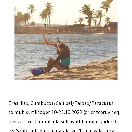
Brasiilias, Cumbucos/Cauipel/Taibas/Paracurus
toimub surfilaager 10-24.10.2022 (orienteeruv aeg,
mis võib veidi muutuda sõltuvalt lennuaegadest).
PS. Saab tulla ka 1 nädalaks või 10 päevaks ja ka