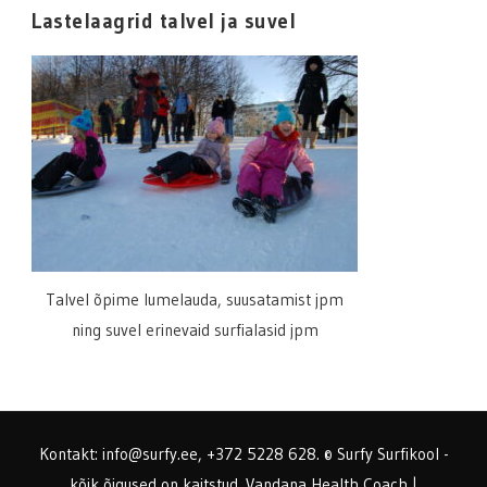
Lastelaagrid talvel ja suvel
Talvel õpime lumelauda, suusatamist jpm
ning suvel erinevaid surfialasid jpm
Kontakt: info@surfy.ee, +372 5228 628. © Surfy Surfikool -
kõik õigused on kaitstud.
Vandana Health Coach |