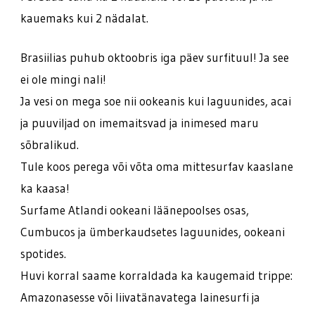
kauemaks kui 2 nädalat.
Brasiilias puhub oktoobris iga päev surfituul! Ja see
ei ole mingi nali!
Ja vesi on mega soe nii ookeanis kui laguunides, acai
ja puuviljad on imemaitsvad ja inimesed maru
sõbralikud.
Tule koos perega või võta oma mittesurfav kaaslane
ka kaasa!
Surfame Atlandi ookeani läänepoolses osas,
Cumbucos ja ümberkaudsetes laguunides, ookeani
spotides.
Huvi korral saame korraldada ka kaugemaid trippe:
Amazonasesse või liivatänavatega lainesurfi ja