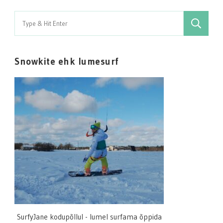
Search
for:
Snowkite ehk lumesurf
SurfyJane kodupõllul - lumel surfama õppida