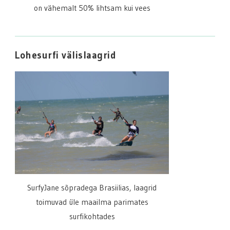
on vähemalt 50% lihtsam kui vees
Lohesurfi välislaagrid
SurfyJane sõpradega Brasiilias, laagrid
toimuvad üle maailma parimates
surfikohtades