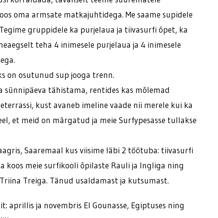
koos oma armsate matkajuhtidega. Me saame supidele
egime gruppidele ka purjelaua ja tiivasurfi õpet, ka
heaegselt teha 4 inimesele purjelaua ja 4 inimesele
tega.
 on osutunud sup jooga trenn.
ta sünnipäeva tähistama, rentides kas mõlemad
useterrassi, kust avaneb imeline vaade nii merele kui ka
eel, et meid on märgatud ja meie Surfypesasse tullakse
agris, Saaremaal kus viisime läbi 2 töötuba: tiivasurfi
 koos meie surfikooli õpilaste Rauli ja Ingliga ning
s Triina Treiga. Tänud usaldamast ja kutsumast.
it: aprillis ja novembris El Gounasse, Egiptuses ning