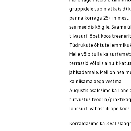
gruppidele sup matka(sid) 
panna korraga 25+ inimest. T
see meeldis kõigile. Saame ü
tiivasurfi õpet koos treeneri
Tüdrukute õhtute lemmikuks
Meile võib tulla ka surfama
terrassid või siis ainult kat
jahisadamale. Meil on hea m
ka niisama aega veetma.
Augustis osalesime ka Lohela
tutvustus teooria/praktikaga
lohesurfi vabastiili õpe koo
Korraldasime ka 3 välislaagr