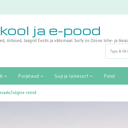
ikool ja e-pood
sed, üritused, laagrid Eestis ja välismaal. Surfy on Ozone lohe- ja tii
Search
for:
ib
Purjelaud
Sup ja lainesurf
Pood
evade/sügise reisid