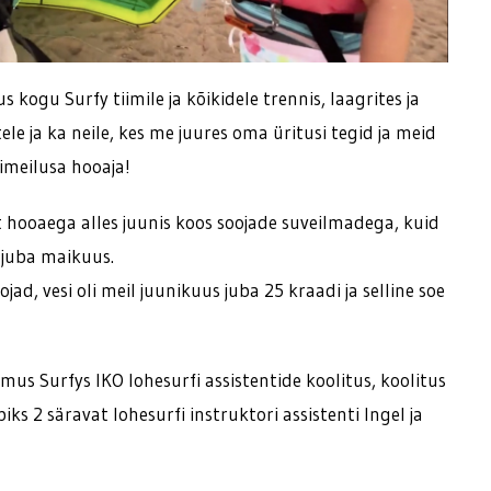
ogu Surfy tiimile ja kõikidele trennis, laagrites ja
le ja ka neile, kes me juures oma üritusi tegid ja meid
imeilusa hooaja!
 hooaega alles juunis koos soojade suveilmadega, kuid
 juba maikuus.
jad, vesi oli meil juunikuus juba 25 kraadi ja selline soe
imus Surfys IKO lohesurfi assistentide koolitus, koolitus
iks 2 säravat lohesurfi instruktori assistenti Ingel ja