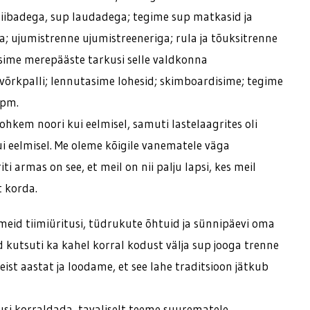
iibadega, sup laudadega; tegime sup matkasid ja
 ujumistrenne ujumistreeneriga; rula ja tõuksitrenne
isime merepääste tarkusi selle valdkonna
 võrkpalli; lennutasime lohesid; skimboardisime; tegime
jpm.
rohkem noori kui eelmisel, samuti lastelaagrites oli
 eelmisel. Me oleme kõigile vanematele väga
ti armas on see, et meil on nii palju lapsi, kes meil
 korda.
eid tiimiüritusi, tüdrukute õhtuid ja sünnipäevi oma
 kutsuti ka kahel korral kodust välja sup jooga trenne
eist aastat ja loodame, et see lahe traditsioon jätkub
usi korraldada, tavaliselt teeme suurematele