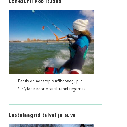
Lohesurfi koolitused
Eestis on nonstop surfihooaeg, pildil
SurfyJane noorte surfitrenni tegemas
Lastelaagrid talvel ja suvel