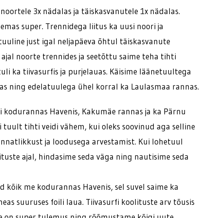
noortele 3x nädalas ja täiskasvanutele 1x nädalas.
lemas super. Trennidega liitus ka uusi noori ja
 tuuline just igal neljapäeva õhtul täiskasvanute
 ajal noorte trennides ja seetõttu saime teha tihti
uli ka tiivasurfis ja purjelauas. Käisime läänetuultega
s ning edelatuulega ühel korral ka Laulasmaa rannas.
nii kodurannas Havenis, Kakumäe rannas ja ka Pärnu
 tuult tihti veidi vähem, kui oleks soovinud aga selline
nnatlikkust ja loodusega arvestamist. Kui lohetuul
tuste ajal, hindasime seda väga ning nautisime seda
id kõik me kodurannas Havenis, sel suvel saime ka
eas suuruses foili laua. Tiivasurfi koolituste arv tõusis
ee on super tulemus ning rõõmustame kõigi uute