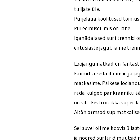
tulijate üle.
Purjelaua koolitused toimus
kui eelmisel, mis on lahe.
Iganädalased surfitrennid on 
entusiaste jagub ja me trenn
Loojangumatkad on fantasti
käinud ja seda ilu meiega ja
matkasime. Päikese loojangu 
rada kulgeb pankranniku äär
on sile. Eesti on ikka super
Aitäh armsad sup matkalised 
Sel suvel oli me hoovis 3 la
ja noored surfarid muutsid 