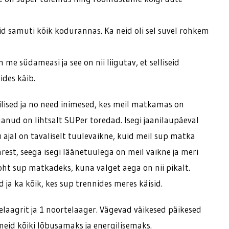
id samuti kõik kodurannas. Ka neid oli sel suvel rohkem
me südameasi ja see on nii liigutav, et selliseid
ides käib.
lised ja no need inimesed, kes meil matkamas on
ganud on lihtsalt SUPer toredad. Isegi jaanilaupäeval
ajal on tavaliselt tuulevaikne, kuid meil sup matka
est, seega isegi läänetuulega on meil vaikne ja meri
 koht sup matkadeks, kuna valget aega on nii pikalt.
ja ka kõik, kes sup trennides meres käisid.
stelaagrit ja 1 noortelaager. Vägevad väikesed päikesed
meid kõiki lõbusamaks ja energilisemaks.