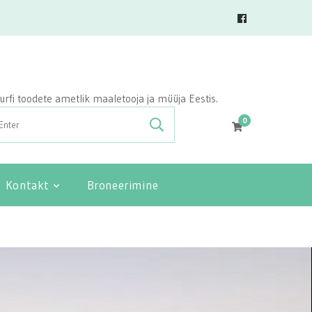
vasurfi toodete ametlik maaletooja ja müüja Eestis.
0
Kontakt
Broneerimine