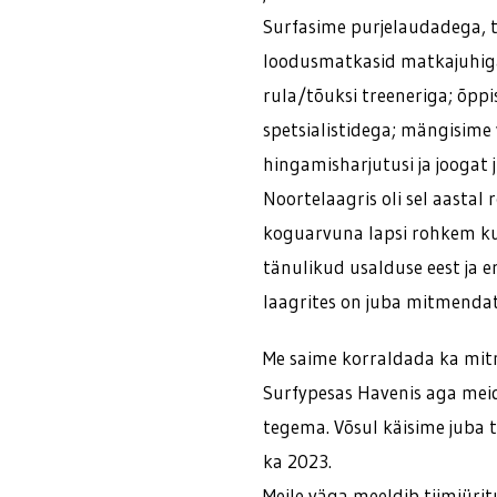
Surfasime purjelaudadega, t
loodusmatkasid matkajuhiga;
rula/tõuksi treeneriga; õpp
spetsialistidega; mängisime
hingamisharjutusi ja joogat 
Noortelaagris oli sel aastal 
koguarvuna lapsi rohkem kui
tänulikud usalduse eest ja eri
laagrites on juba mitmendat
Me saime korraldada ka mitm
Surfypesas Havenis aga meid
tegema. Võsul käisime juba t
ka 2023.
Meile väga meeldib tiimiürit