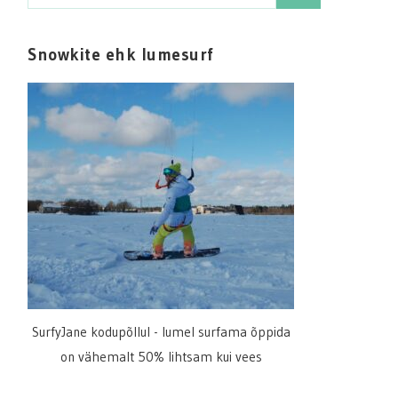
for:
Snowkite ehk lumesurf
SurfyJane kodupõllul - lumel surfama õppida
on vähemalt 50% lihtsam kui vees