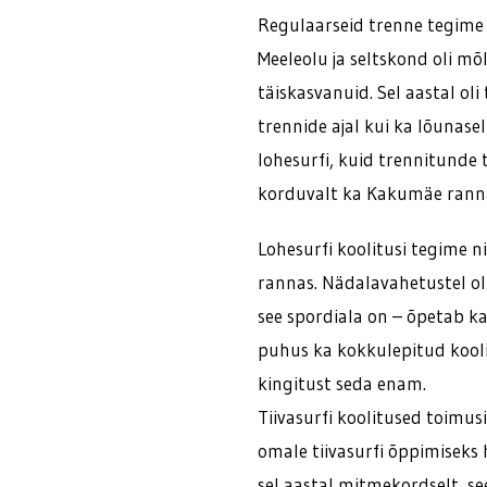
Regulaarseid trenne tegime 
Meeleolu ja seltskond oli mõ
täiskasvanuid. Sel aastal oli
trennide ajal kui ka lõunasel
lohesurfi, kuid trennitunde t
korduvalt ka Kakumäe ranna
Lohesurfi koolitusi tegime 
rannas. Nädalavahetustel oli
see spordiala on – õpetab ka
puhus ka kokkulepitud kooli
kingitust seda enam.
Tiivasurfi koolitused toimus
omale tiivasurfi õppimiseks h
sel aastal mitmekordselt, s