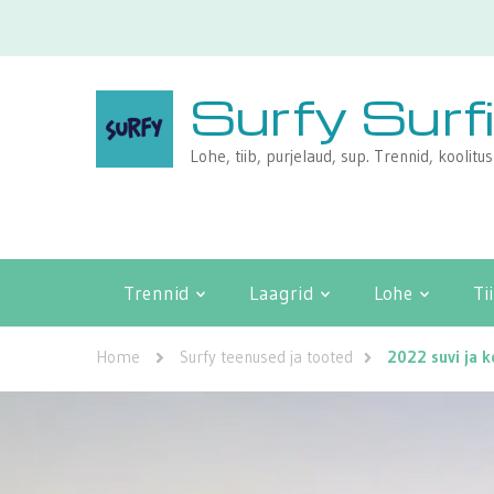
Surfy Surf
Lohe, tiib, purjelaud, sup. Trennid, koolitu
Trennid
Laagrid
Lohe
Ti
Home
Surfy teenused ja tooted
2022 suvi ja k