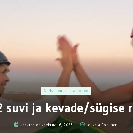
Surfy teenused ja tooted
 suvi ja kevade/sügise r
on
Updated on
veebruar 6, 2023
Leave a Comment
2022