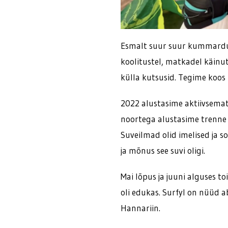
Esmalt suur suur kummardus k
koolitustel, matkadel käinute
külla kutsusid. Tegime koos 
2022 alustasime aktiivsemat
noortega alustasime trenne
Suveilmad olid imelised ja soo
ja mõnus see suvi oligi.
Mai lõpus ja juuni alguses to
oli edukas. Surfyl on nüüd ab
Hannariin.