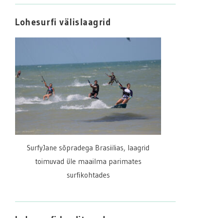
Lohesurfi välislaagrid
SurfyJane sõpradega Brasiilias, laagrid
toimuvad üle maailma parimates
surfikohtades