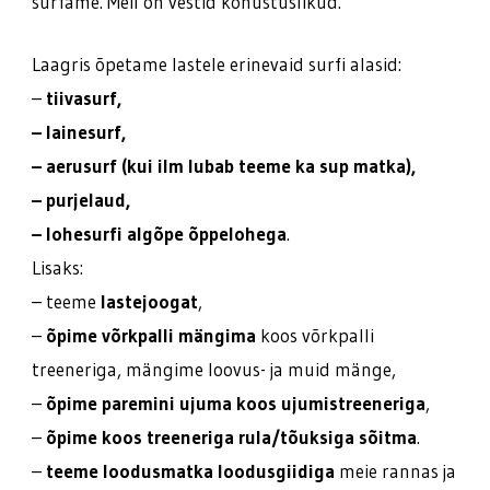
surfame. Meil on vestid kohustuslikud.
Laagris õpetame lastele erinevaid surfi alasid:
–
tiivasurf,
– lainesurf,
– aerusurf (kui ilm lubab teeme ka sup matka),
– purjelaud,
– lohesurfi algõpe õppelohega
.
Lisaks:
– teeme
lastejoogat
,
–
õpime võrkpalli mängima
koos võrkpalli
treeneriga, mängime loovus- ja muid mänge,
–
õpime paremini ujuma koos ujumistreeneriga
,
–
õpime koos treeneriga rula/tõuksiga sõitma
.
–
teeme loodusmatka loodusgiidiga
meie rannas ja