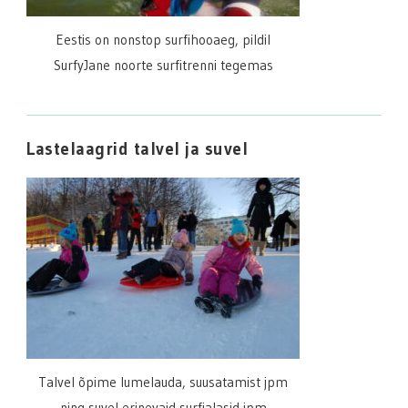
Eestis on nonstop surfihooaeg, pildil
SurfyJane noorte surfitrenni tegemas
Lastelaagrid talvel ja suvel
Talvel õpime lumelauda, suusatamist jpm
ning suvel erinevaid surfialasid jpm