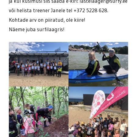
ja kui küsimusi siis saada e-kiri: lastelaager@surfy.ee
või helista treener Janele tel +372 5228 628.
Kohtade arv on piiratud, ole kiire!
Näeme juba surfilaagris!