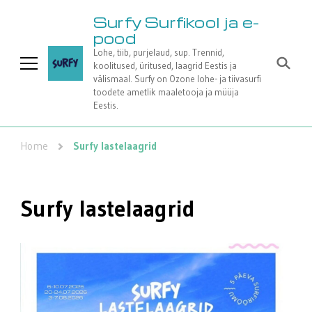
Surfy Surfikool ja e-
pood
Lohe, tiib, purjelaud, sup. Trennid,
koolitused, üritused, laagrid Eestis ja
välismaal. Surfy on Ozone lohe- ja tiivasurfi
toodete ametlik maaletooja ja müüja
Eestis.
Home
Surfy lastelaagrid
Surfy lastelaagrid