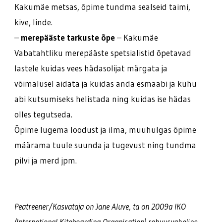
Kakumäe metsas, õpime tundma sealseid taimi,
kive, linde.
–
merepääste tarkuste õpe
– Kakumäe
Vabatahtliku merepääste spetsialistid õpetavad
lastele kuidas vees hädasolijat märgata ja
võimalusel aidata ja kuidas anda esmaabi ja kuhu
abi kutsumiseks helistada ning kuidas ise hädas
olles tegutseda.
Õpime lugema loodust ja ilma, muuhulgas õpime
määrama tuule suunda ja tugevust ning tundma
pilvi ja merd jpm.
Peatreener/Kasvataja on Jane Aluve, ta on 2009a IKO
(International Kiteboarding Organisation) rahvusvaheline