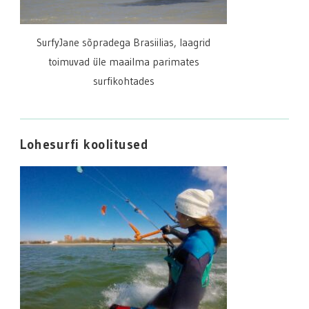
SurfyJane sõpradega Brasiilias, laagrid
toimuvad üle maailma parimates
surfikohtades
Lohesurfi koolitused