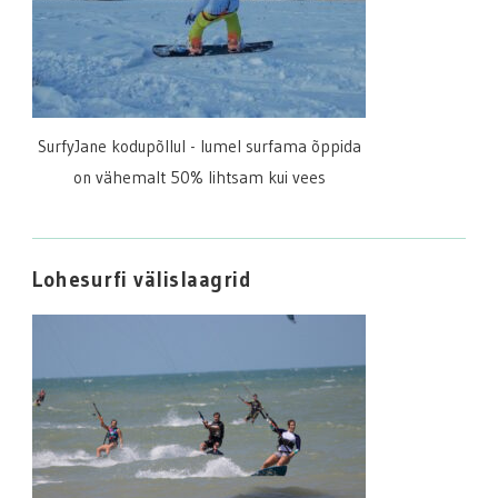
SurfyJane kodupõllul - lumel surfama õppida
on vähemalt 50% lihtsam kui vees
Lohesurfi välislaagrid