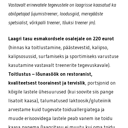
Vastavalt erinevatele tegevustele on laagrisse kaasatud ka
abiõpetajad (ujumistreener, loodusgiid, merepääste
spetsialist, võrkpalli treener, tõuksi treener jm).
Laagri tasu esmakordsele osalejale on 220 eurot
(hinnas ka toitlustamine, päästevestid, kalipso,
kalipsosussid, surfamiseks ja sportimiseks varustuse
kasutamine vastavalt treenerite tegevuskavale).
Toitlustus – lõunasöök on restoranist,
kvaliteetsest toorainest ja tervislik
, portsjonid on
kõigile lastele ühesuurused (kui soovite siis pange
lisatoit kaasa), talumatused laktoosik/gluteiinik
arvestame kuid tugevate toiduallergiatega ja
muude erisoovidega lastele peab vanem ise toidu
kaasa panema (laagritasu ei muutu kui oma toidu