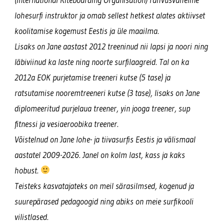
lohesurfi instruktor ja omab sellest hetkest alates aktiivset
koolitamise kogemust Eestis ja üle maailma.
Lisaks on Jane aastast 2012 treeninud nii lapsi ja noori ning
läbiviinud ka laste ning noorte surfilaagreid. Tal on ka
2012a EOK purjetamise treeneri kutse (5 tase) ja
ratsutamise nooremtreeneri kutse (3 tase), lisaks on Jane
diplomeeritud purjelaua treener, yin jooga treener, sup
fitnessi ja vesiaeroobika treener.
Võistelnud on Jane lohe- ja tiivasurfis Eestis ja välismaal
aastatel 2009-2026. Janel on kolm last, kass ja kaks
hobust.
Teisteks kasvatajateks on meil särasilmsed, kogenud ja
suurepärased pedagoogid ning abiks on meie surfikooli
vilistlased.