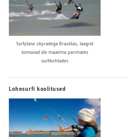
SurfyJane sõpradega Brasiilias, laagrid
toimuvad üle maailma parimates
surfikohtades
Lohesurfi koolitused