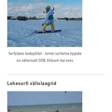
SurfyJane kodupõllul - lumel surfama õppida
on vähemalt 50% lihtsam kui vees
Lohesurfi välislaagrid