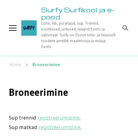
Surfy Surfikool ja e-
pood
Lohe, tiib, purjelaud, sup. Trennid,
koolitused, üritused, laagrid Eestis ja
välismaal. Surfy on Ozone lohe- ja tiivasurfi
toodete ametlik maaletooja ja müüja
Eestis.
Home
Broneerimine
Broneerimine
Sup trennid
registreerumislink.
Sup matkad
registreerumislink.