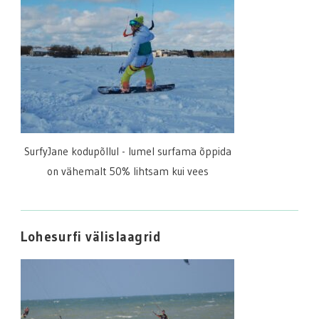
SurfyJane kodupõllul - lumel surfama õppida
on vähemalt 50% lihtsam kui vees
Lohesurfi välislaagrid