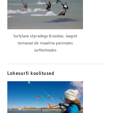
SurfyJane sõpradega Brasiilias, laagrid
toimuvad üle maailma parimates
surfikohtades
Lohesurfi koolitused