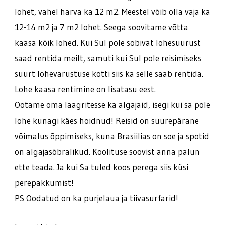
lohet, vahel harva ka 12 m2. Meestel võib olla vaja ka
12-14 m2 ja 7 m2 lohet. Seega soovitame võtta
kaasa kõik lohed. Kui Sul pole sobivat lohesuurust
saad rentida meilt, samuti kui Sul pole reisimiseks
suurt lohevarustuse kotti siis ka selle saab rentida.
Lohe kaasa rentimine on lisatasu eest.
Ootame oma laagritesse ka algajaid, isegi kui sa pole
lohe kunagi käes hoidnud! Reisid on suurepärane
võimalus õppimiseks, kuna Brasiilias on soe ja spotid
on algajasõbralikud. Koolituse soovist anna palun
ette teada. Ja kui Sa tuled koos perega siis küsi
perepakkumist!
PS Oodatud on ka purjelaua ja tiivasurfarid!