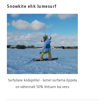
Snowkite ehk lumesurf
SurfyJane kodupõllul - lumel surfama õppida
on vähemalt 50% lihtsam kui vees