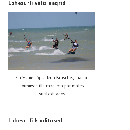
Lohesurfi välislaagrid
SurfyJane sõpradega Brasiilias, laagrid
toimuvad üle maailma parimates
surfikohtades
Lohesurfi koolitused