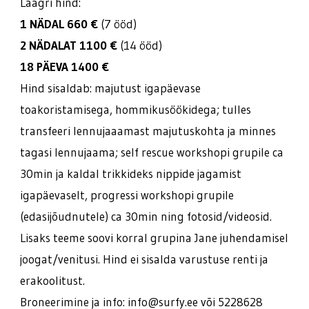
Laagri hind:
1 NÄDAL 660 €
(7 ööd)
2 NÄDALAT 1100 €
(14 ööd)
18 PÄEVA 1400 €
Hind sisaldab: majutust igapäevase
toakoristamisega, hommikusöökidega; tulles
transfeeri lennujaaamast majutuskohta ja minnes
tagasi lennujaama; self rescue workshopi grupile ca
30min ja kaldal trikkideks nippide jagamist
igapäevaselt, progressi workshopi grupile
(edasijõudnutele) ca 30min ning fotosid/videosid.
Lisaks teeme soovi korral grupina Jane juhendamisel
joogat/venitusi. Hind ei sisalda varustuse renti ja
erakoolitust.
Broneerimine ja info: info@surfy.ee või 5228628