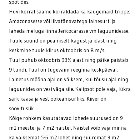
spotides.
Huvi korral saame korraldada ka kaugemaid trippe:
Amazonasesse või liivatänavatega lainesurfi ja
laheda meluga linna Jericocarasse vm laguunidesse.
Tuule suund on peamiselt kagust ja idast ning
keskmine tuule kiirus oktoobris on 8 m/s.
Tuul puhub oktoobris 98% ajast ning päike paistab
9 tundi. Tuul on tugevaim reeglina keskpäeval.
Lainetus mõõna ajal on väiksem, kui tõusu ajal ning
laguunides on vesi väga sile. Kalipsot pole vaja, lükra
särk kaasa ja vest ookeanisurfiks. Kiiver on
soovituslik.
Kõige rohkem kasutatavad lohede suurused on 9
m2 meestel ja 7 m2 naistel. Naistel võib vaja minna
ka väiksemat 5-6 m2 lohet ning suuremat 9 m2