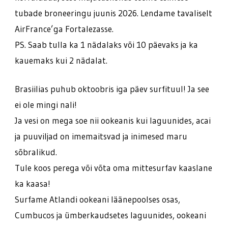
tubade broneeringu juunis 2026. Lendame tavaliselt
AirFrance’ga Fortalezasse.
PS. Saab tulla ka 1 nädalaks või 10 päevaks ja ka
kauemaks kui 2 nädalat.
Brasiilias puhub oktoobris iga päev surfituul! Ja see
ei ole mingi nali!
Ja vesi on mega soe nii ookeanis kui laguunides, acai
ja puuviljad on imemaitsvad ja inimesed maru
sõbralikud.
Tule koos perega või võta oma mittesurfav kaaslane
ka kaasa!
Surfame Atlandi ookeani läänepoolses osas,
Cumbucos ja ümberkaudsetes laguunides, ookeani