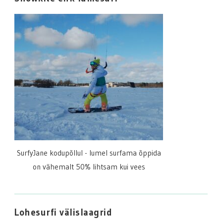
SurfyJane kodupõllul - lumel surfama õppida
on vähemalt 50% lihtsam kui vees
Lohesurfi välislaagrid