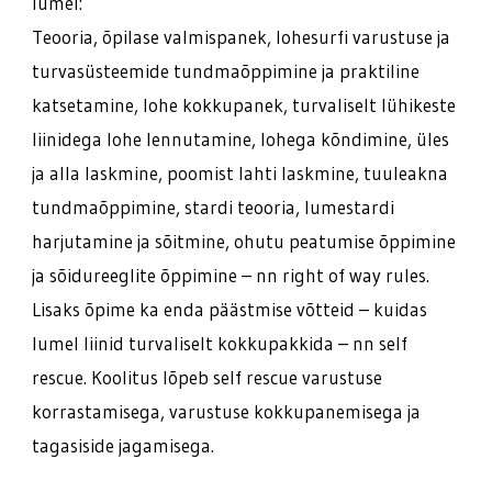
lumel:
Teooria, õpilase valmispanek, lohesurfi varustuse ja
turvasüsteemide tundmaõppimine ja praktiline
katsetamine, lohe kokkupanek, turvaliselt lühikeste
liinidega lohe lennutamine, lohega kõndimine, üles
ja alla laskmine, poomist lahti laskmine, tuuleakna
tundmaõppimine, stardi teooria, lumestardi
harjutamine ja sõitmine, ohutu peatumise õppimine
ja sõidureeglite õppimine – nn right of way rules.
Lisaks õpime ka enda päästmise võtteid – kuidas
lumel liinid turvaliselt kokkupakkida – nn self
rescue. Koolitus lõpeb self rescue varustuse
korrastamisega, varustuse kokkupanemisega ja
tagasiside jagamisega.