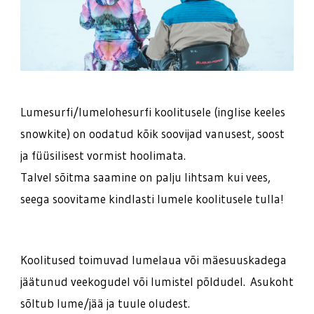
Lumesurfi/lumelohesurfi koolitusele (inglise keeles
snowkite) on oodatud kõik soovijad vanusest, soost
ja füüsilisest vormist hoolimata.
Talvel sõitma saamine on palju lihtsam kui vees,
seega soovitame kindlasti lumele koolitusele tulla!
Koolitused toimuvad lumelaua või mäesuuskadega
jäätunud veekogudel või lumistel põldudel. Asukoht
sõltub lume/jää ja tuule oludest.