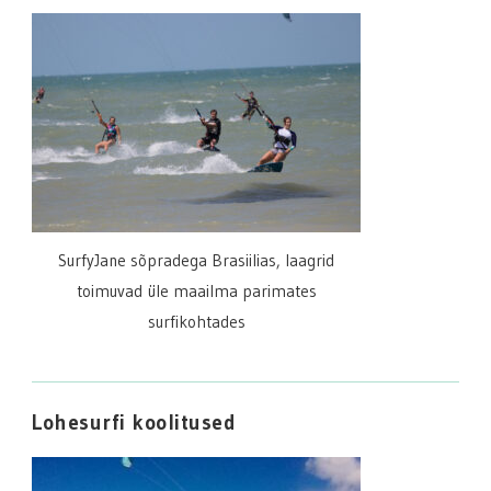
SurfyJane sõpradega Brasiilias, laagrid
toimuvad üle maailma parimates
surfikohtades
Lohesurfi koolitused