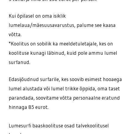
Kui õpilasel on oma isiklik
lumelaua/mäesuusavarustus, palume see kaasa
võtta.
*Koolitus on sobilik ka meeldetuletajale, kes on
koolituse kunagi läbinud, kuid pole ammu lumel
surfanud.
Edasijõudnud surfarile, kes soovib esimest hooaega
lumel alustada või lumel trikke õppida, oma taset
parandada, soovitame võtta personaalne eratund
hinnaga 85 eurot.
Lumesurfi baaskoolituse osad talvekoolitusel