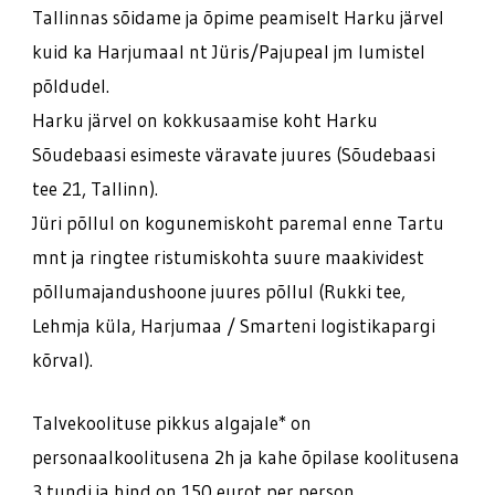
Tallinnas sõidame ja õpime peamiselt Harku järvel
kuid ka Harjumaal nt Jüris/Pajupeal jm lumistel
põldudel.
Harku järvel on kokkusaamise koht Harku
Sõudebaasi esimeste väravate juures (Sõudebaasi
tee 21, Tallinn).
Jüri põllul on kogunemiskoht paremal enne Tartu
mnt ja ringtee ristumiskohta suure maakividest
põllumajandushoone juures põllul (Rukki tee,
Lehmja küla, Harjumaa / Smarteni logistikapargi
kõrval).
Talvekoolituse pikkus algajale* on
personaalkoolitusena 2h ja kahe õpilase koolitusena
3 tundi ja hind on 150 eurot per person.