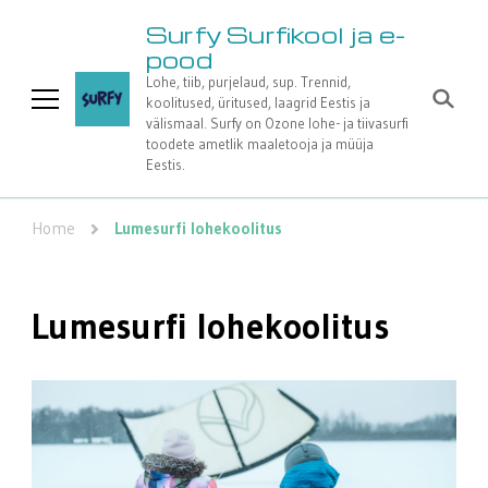
Surfy Surfikool ja e-
pood
Lohe, tiib, purjelaud, sup. Trennid,
koolitused, üritused, laagrid Eestis ja
välismaal. Surfy on Ozone lohe- ja tiivasurfi
toodete ametlik maaletooja ja müüja
Eestis.
Home
Lumesurfi lohekoolitus
Lumesurfi lohekoolitus