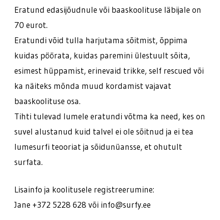
Eratund edasijõudnule või baaskoolituse läbijale on
70 eurot.
Eratundi võid tulla harjutama sõitmist, õppima
kuidas pöörata, kuidas paremini ülestuult sõita,
esimest hüppamist, erinevaid trikke, self rescued või
ka näiteks mõnda muud kordamist vajavat
baaskoolituse osa.
Tihti tulevad lumele eratundi võtma ka need, kes on
suvel alustanud kuid talvel ei ole sõitnud ja ei tea
lumesurfi teooriat ja sõidunüansse, et ohutult
surfata.
Lisainfo ja koolitusele registreerumine:
Jane +372 5228 628 või info@surfy.ee