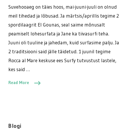
Suvehooaeg on täies hoos, mai-juuni-juuli on olnud
meil tihedad ja lõbusad. Ja märtsis/aprillis tegime 2
spordilaagrit El Gounas, seal saime mõnusalt
peamiselt lohesurfata ja Jane ka tiivasurfi teha.
Juuni oli tuuline ja jahedam, kuid surfasime palju. Ja
2 traditsiooni said jälle täidetud. 1 juunil tegime
Rocca al Mare keskuse ees Surfy tutvustust lastele,
kes said …
Read More
Blogi