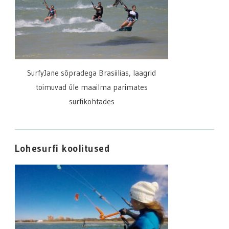
SurfyJane sõpradega Brasiilias, laagrid
toimuvad üle maailma parimates
surfikohtades
Lohesurfi koolitused