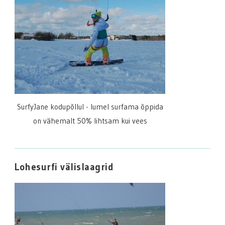
SurfyJane kodupõllul - lumel surfama õppida
on vähemalt 50% lihtsam kui vees
Lohesurfi välislaagrid