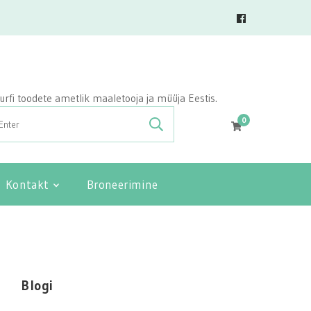
vasurfi toodete ametlik maaletooja ja müüja Eestis.
0
Kontakt
Broneerimine
Blogi