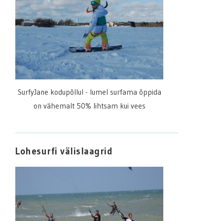
SurfyJane kodupõllul - lumel surfama õppida
on vähemalt 50% lihtsam kui vees
Lohesurfi välislaagrid