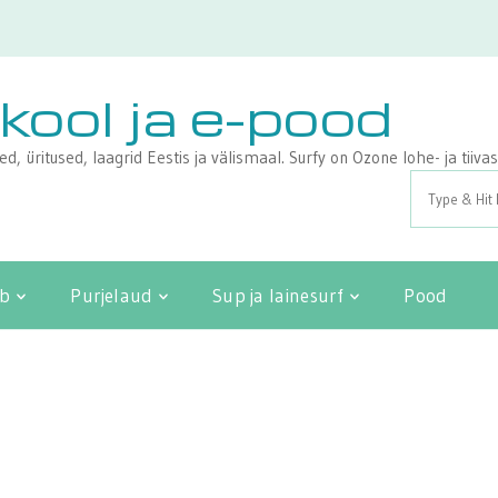
ikool ja e-pood
sed, üritused, laagrid Eestis ja välismaal. Surfy on Ozone lohe- ja tii
Search
for:
ib
Purjelaud
Sup ja lainesurf
Pood