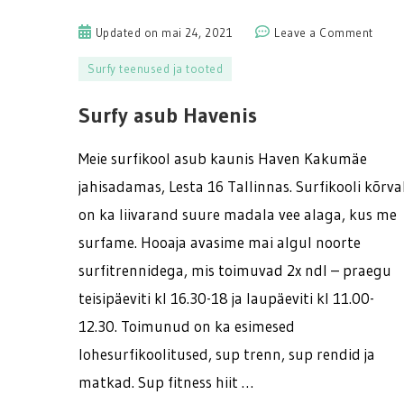
on
Updated on
mai 24, 2021
Leave a Comment
Surfy
Surfy teenused ja tooted
asub
Haven
Surfy asub Havenis
Meie surfikool asub kaunis Haven Kakumäe
jahisadamas, Lesta 16 Tallinnas. Surfikooli kõrva
on ka liivarand suure madala vee alaga, kus me
surfame. Hooaja avasime mai algul noorte
surfitrennidega, mis toimuvad 2x ndl – praegu
teisipäeviti kl 16.30-18 ja laupäeviti kl 11.00-
12.30. Toimunud on ka esimesed
lohesurfikoolitused, sup trenn, sup rendid ja
matkad. Sup fitness hiit …