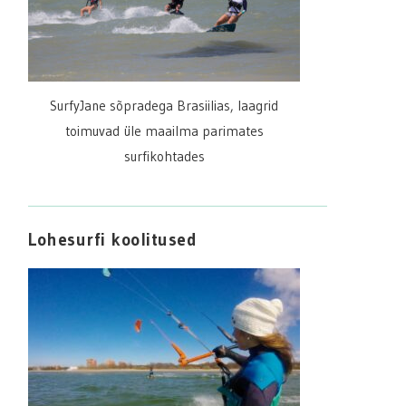
SurfyJane sõpradega Brasiilias, laagrid
toimuvad üle maailma parimates
surfikohtades
Lohesurfi koolitused