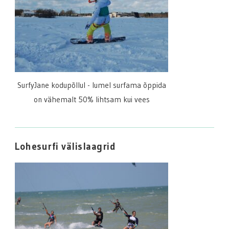
SurfyJane kodupõllul - lumel surfama õppida
on vähemalt 50% lihtsam kui vees
Lohesurfi välislaagrid