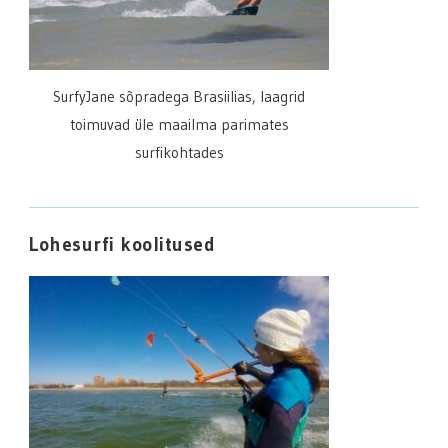
SurfyJane sõpradega Brasiilias, laagrid
toimuvad üle maailma parimates
surfikohtades
Lohesurfi koolitused