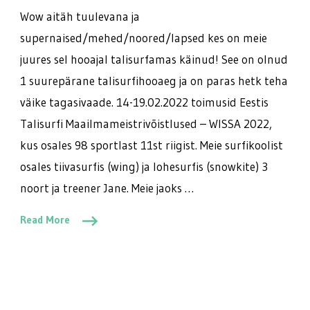
Wow aitäh tuulevana ja
supernaised/mehed/noored/lapsed kes on meie
juures sel hooajal talisurfamas käinud! See on olnud
1 suurepärane talisurfihooaeg ja on paras hetk teha
väike tagasivaade. 14-19.02.2022 toimusid Eestis
Talisurfi Maailmameistrivõistlused – WISSA 2022,
kus osales 98 sportlast 11st riigist. Meie surfikoolist
osales tiivasurfis (wing) ja lohesurfis (snowkite) 3
noort ja treener Jane. Meie jaoks …
Read More