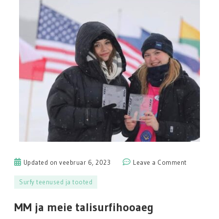
on
Updated on
veebruar 6, 2023
Leave a Comment
MM
Surfy teenused ja tooted
ja
meie
MM ja meie talisurfihooaeg
talisurfih