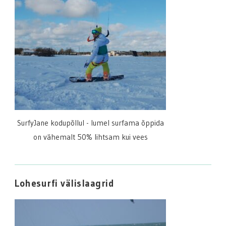
SurfyJane kodupõllul - lumel surfama õppida
on vähemalt 50% lihtsam kui vees
Lohesurfi välislaagrid