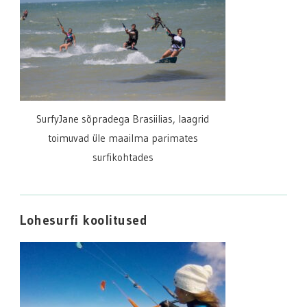
SurfyJane sõpradega Brasiilias, laagrid
toimuvad üle maailma parimates
surfikohtades
Lohesurfi koolitused