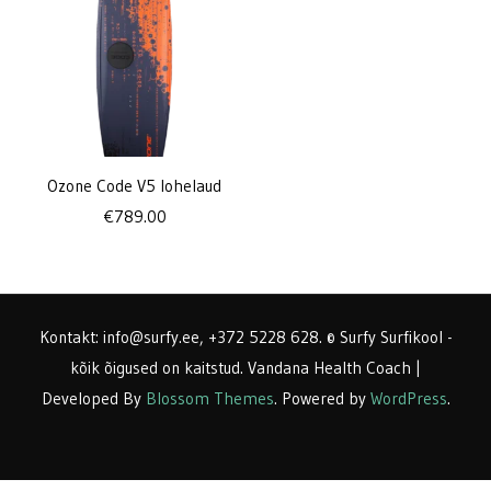
Ozone Code V5 lohelaud
€
789.00
Kontakt: info@surfy.ee, +372 5228 628. © Surfy Surfikool -
kõik õigused on kaitstud.
Vandana Health Coach |
Developed By
Blossom Themes
. Powered by
WordPress
.