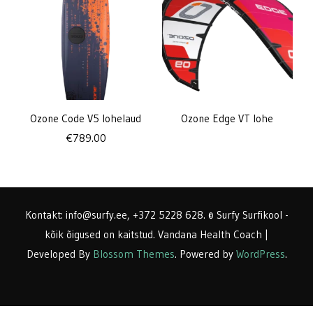
Ozone Code V5 lohelaud
Ozone Edge VT lohe
€
789.00
Kontakt: info@surfy.ee, +372 5228 628. © Surfy Surfikool -
kõik õigused on kaitstud.
Vandana Health Coach |
Developed By
Blossom Themes
. Powered by
WordPress
.