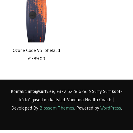
Ozone Code V5 lohelaud
€
789.00
Kontakt: info@surfy.ee, +372 5228 628. © Surfy Surfikool -
kõik õigused on kaitstud.
Vandana Health Coach |
Developed By
Blossom Themes
. Powered by
WordPress
.