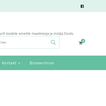
vasurfi toodete ametlik maaletooja ja müüja Eestis.
0
Kontakt
Broneerimine