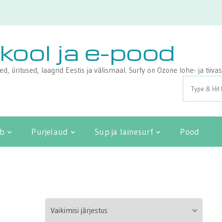
ikool ja e-pood
sed, üritused, laagrid Eestis ja välismaal. Surfy on Ozone lohe- ja tii
Search
for:
ib
Purjelaud
Sup ja lainesurf
Pood