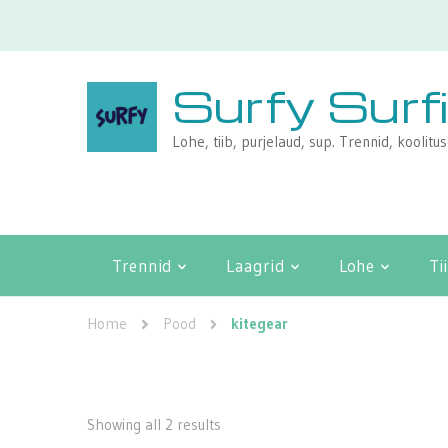
Surfy Surf
Lohe, tiib, purjelaud, sup. Trennid, koolitu
Trennid
Laagrid
Lohe
Ti
Home
Pood
kitegear
Showing all 2 results