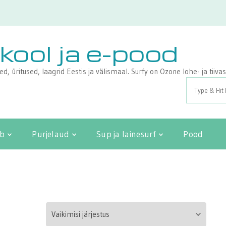
ikool ja e-pood
sed, üritused, laagrid Eestis ja välismaal. Surfy on Ozone lohe- ja tii
Search
for:
ib
Purjelaud
Sup ja lainesurf
Pood