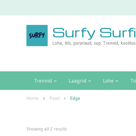
Surfy Surf
Lohe, tiib, purjelaud, sup. Trennid, koolitu
Trennid
Laagrid
Lohe
Ti
Home
Pood
Edge
Showing all 2 results