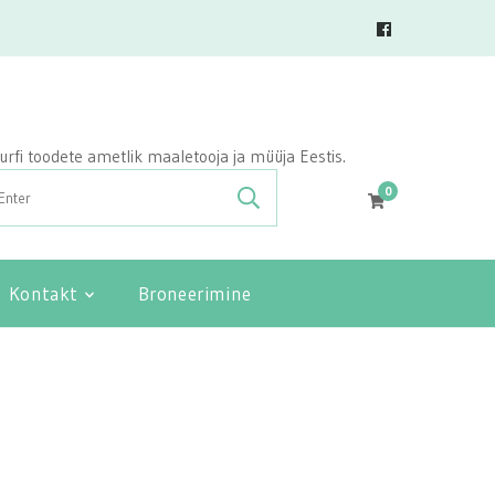
vasurfi toodete ametlik maaletooja ja müüja Eestis.
0
Kontakt
Broneerimine