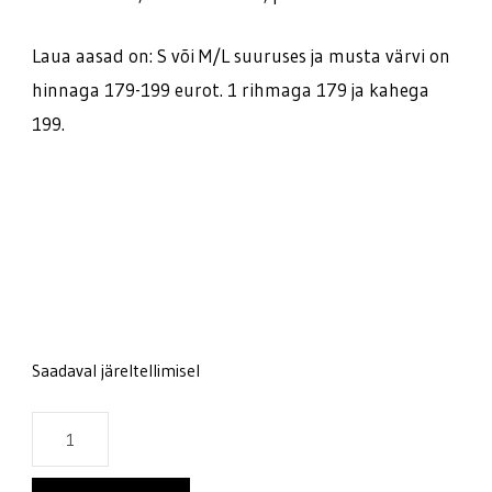
Laua aasad on: S või M/L suuruses ja musta värvi on
hinnaga 179-199 eurot. 1 rihmaga 179 ja kahega
199.
Saadaval järeltellimisel
Ozone
Base