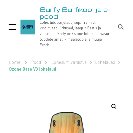
Surfy Surfikool ja e-
pood
Lohe, tiib, purjelaud, sup. Trennid,
koolitused, üritused, laagrid Eestis ja
välismaal. Surfy on Ozone lohe- ja tiivasurfi
toodete ametlik maaletooja ja müüja
Eestis.
Home
Pood
Lohesurfi varustus
Lohelauad
Ozone Base V3 lohelaud