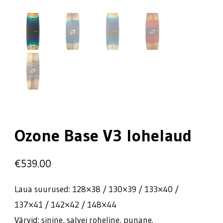
Ozone Base V3 lohelaud
€
539.00
Laua suurused: 128×38 / 130×39 / 133×40 /
137×41 / 142×42 / 148×44
Värvid: sinine, salvei roheline, punane.