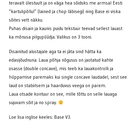
teravalt ülestuult ja on väga hea sõiduks me armsal Eesti
“kartulipõllul” (lained ja chop läbisegi) ning Base ei viska
sõites vett näkku.
Puhas disain ja kaunis puidu tekstuur teevad sellest lauast
ka mõnusa pilgupüüdja. Valikus on 3 tooni.
Disainitud alustajale aga ta ei jäta sind hätta ka
edasijõudnuna. Laua põhja nõgusus on jaotatud kahte
osasse (double concave), mis teeb ka lauakontrolli ja
hüppamise paremaks kui single concave laudadel, sest see
laud on stabiilsem ja haarduvus veega on parem.
Laua otsade kontuur on see, mille tõttu on selle lauaga
sujuvam sõit ja no spray.
Loe lisa inglise keeles: Base V3.