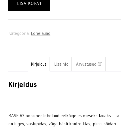
V3
LISA KORVI
lohelaud
kogus
Kategooria:
Lohelauad
Kirjeldus
Lisainfo
Arvustused (0)
Kirjeldus
BASE V3 on super lohelaud eelkõige esimeseks lauaks – ta
on tugev, vastupidav, väga hästi kontrollitav, pluss sõidab