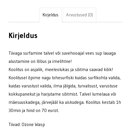
Kirjeldus
Arvustused (0)
Kirjeldus
Tiivaga surfamine talvel või suvehooajal vees sup lauaga
alustamine on lõbus ja imelihtne!
Koolitus on asjalik, meeleolukas ja sõitma saavad kõik!
Koolitusel õpime nagu lohesurfiski kuidas surfikohta valida,
kuidas varustust valida, ilma jälgida, turvalisust, varustuse
kokkupanekut ja harjutame sõitmist. Talvel lumelaua või
mäesuuskadega, järvejääl ka uiskudega. Koolitus kestab 1h
30min ja hind on 70 eurot.
Tiivad: Ozone Wasp