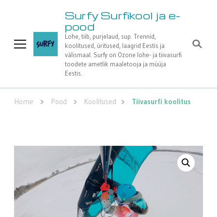
Surfy Surfikool ja e-
pood
Lohe, tiib, purjelaud, sup. Trennid,
koolitused, üritused, laagrid Eestis ja
välismaal. Surfy on Ozone lohe- ja tiivasurfi
toodete ametlik maaletooja ja müüja
Eestis.
Home
Pood
Koolitused
Tiivasurfi koolitus