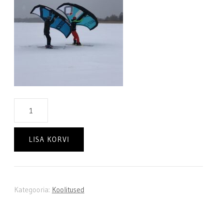
Tiivasurfi
koolitus
kogus
LISA KORVI
Kategooria:
Koolitused