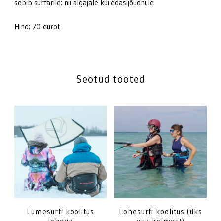
sobib surfarile: nii algajale kui edasijõudnule
Hind: 70 eurot
Seotud tooted
Lumesurfi koolitus
Lohesurfi koolitus (üks
lohega
osa kolmest)