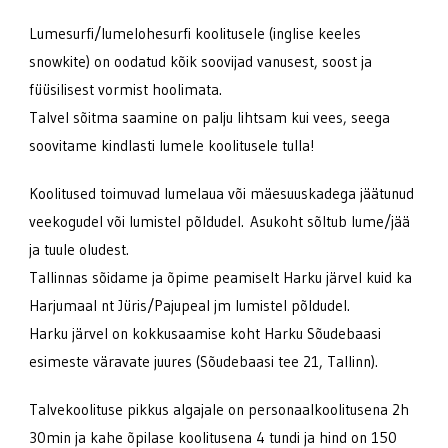
Lumesurfi/lumelohesurfi koolitusele (inglise keeles
snowkite) on oodatud kõik soovijad vanusest, soost ja
füüsilisest vormist hoolimata.
Talvel sõitma saamine on palju lihtsam kui vees, seega
soovitame kindlasti lumele koolitusele tulla!
Koolitused toimuvad lumelaua või mäesuuskadega jäätunud
veekogudel või lumistel põldudel. Asukoht sõltub lume/jää
ja tuule oludest.
Tallinnas sõidame ja õpime peamiselt Harku järvel kuid ka
Harjumaal nt Jüris/Pajupeal jm lumistel põldudel.
Harku järvel on kokkusaamise koht Harku Sõudebaasi
esimeste väravate juures (Sõudebaasi tee 21, Tallinn).
Talvekoolituse pikkus algajale on personaalkoolitusena 2h
30min ja kahe õpilase koolitusena 4 tundi ja hind on 150