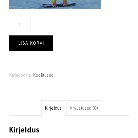
Lumesurfi
koolitus
lohega
LISA KORVI
kogus
Kategooria:
Koolitused
Kirjeldus
Arvustused (0)
Kirjeldus