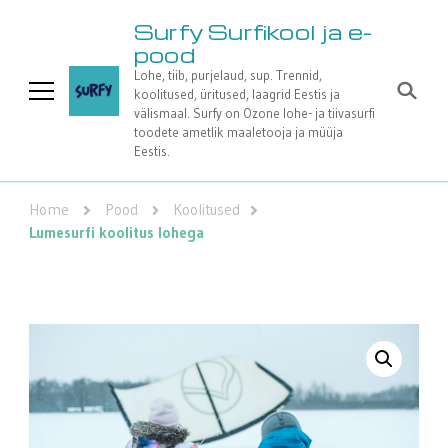
Surfy Surfikool ja e-
pood
Lohe, tiib, purjelaud, sup. Trennid,
koolitused, üritused, laagrid Eestis ja
välismaal. Surfy on Ozone lohe- ja tiivasurfi
toodete ametlik maaletooja ja müüja
Eestis.
Home
Pood
Koolitused
Lumesurfi koolitus lohega