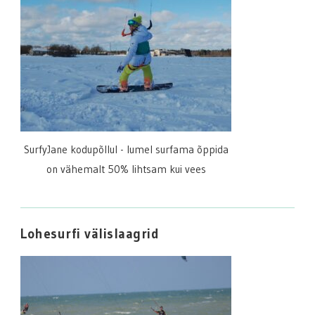
SurfyJane kodupõllul - lumel surfama õppida
on vähemalt 50% lihtsam kui vees
Lohesurfi välislaagrid