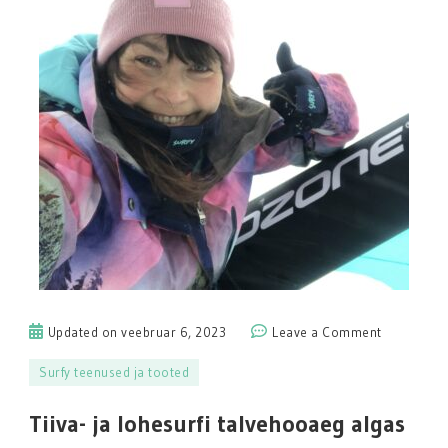
on
Updated on
veebruar 6, 2023
Leave a Comment
Tiiva-
Surfy teenused ja tooted
ja
lohesurfi
Tiiva- ja lohesurfi talvehooaeg algas
talvehooa