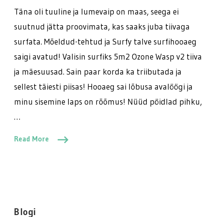
algas
Täna oli tuuline ja lumevaip on maas, seega ei
suutnud jätta proovimata, kas saaks juba tiivaga
surfata. Mõeldud-tehtud ja Surfy talve surfihooaeg
saigi avatud! Valisin surfiks 5m2 Ozone Wasp v2 tiiva
ja mäesuusad. Sain paar korda ka triibutada ja
sellest täiesti piisas! Hooaeg sai lõbusa avalöögi ja
minu sisemine laps on rõõmus! Nüüd pöidlad pihku,
…
Read More
Blogi