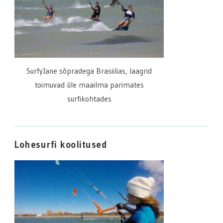
SurfyJane sõpradega Brasiilias, laagrid
toimuvad üle maailma parimates
surfikohtades
Lohesurfi koolitused