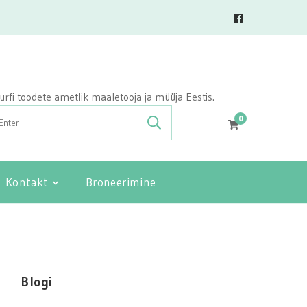
vasurfi toodete ametlik maaletooja ja müüja Eestis.
0
Kontakt
Broneerimine
Blogi