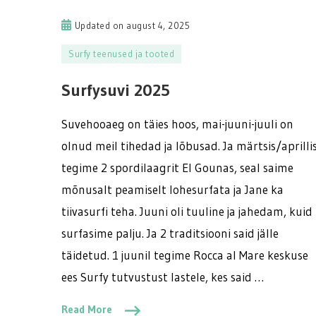
Updated on
august 4, 2025
Surfy teenused ja tooted
Surfysuvi 2025
Suvehooaeg on täies hoos, mai-juuni-juuli on
olnud meil tihedad ja lõbusad. Ja märtsis/aprilli
tegime 2 spordilaagrit El Gounas, seal saime
mõnusalt peamiselt lohesurfata ja Jane ka
tiivasurfi teha. Juuni oli tuuline ja jahedam, kuid
surfasime palju. Ja 2 traditsiooni said jälle
täidetud. 1 juunil tegime Rocca al Mare keskuse
ees Surfy tutvustust lastele, kes said …
Read More