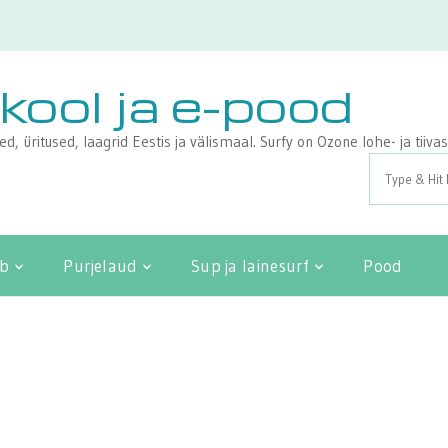
ikool ja e-pood
sed, üritused, laagrid Eestis ja välismaal. Surfy on Ozone lohe- ja tii
Search
for:
ib
Purjelaud
Sup ja lainesurf
Pood