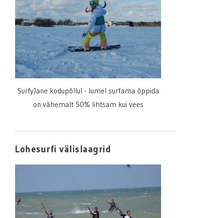
SurfyJane kodupõllul - lumel surfama õppida
on vähemalt 50% lihtsam kui vees
Lohesurfi välislaagrid