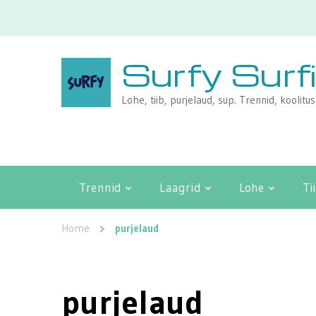
Surfy Surf
Lohe, tiib, purjelaud, sup. Trennid, koolitu
Trennid
Laagrid
Lohe
Ti
Home
purjelaud
purjelaud