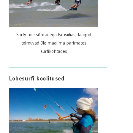
SurfyJane sõpradega Brasiilias, laagrid
toimuvad üle maailma parimates
surfikohtades
Lohesurfi koolitused