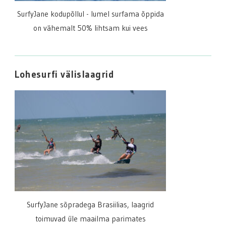
SurfyJane kodupõllul - lumel surfama õppida
on vähemalt 50% lihtsam kui vees
Lohesurfi välislaagrid
SurfyJane sõpradega Brasiilias, laagrid
toimuvad üle maailma parimates