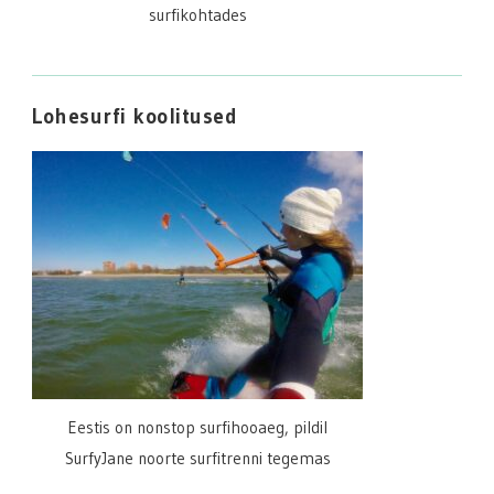
surfikohtades
Lohesurfi koolitused
Eestis on nonstop surfihooaeg, pildil
SurfyJane noorte surfitrenni tegemas