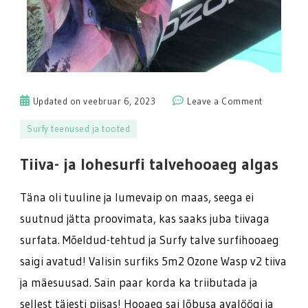
on
Updated on
veebruar 6, 2023
Leave a Comment
Tiiva-
Surfy teenused ja tooted
ja
lohesurfi
Tiiva- ja lohesurfi talvehooaeg algas
talvehooa
algas
Täna oli tuuline ja lumevaip on maas, seega ei
suutnud jätta proovimata, kas saaks juba tiivaga
surfata. Mõeldud-tehtud ja Surfy talve surfihooaeg
saigi avatud! Valisin surfiks 5m2 Ozone Wasp v2 tiiva
ja mäesuusad. Sain paar korda ka triibutada ja
sellest täiesti piisas! Hooaeg sai lõbusa avalöögi ja