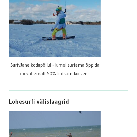
SurfyJane kodupõllul - lumel surfama õppida
on vähemalt 50% lihtsam kui vees
Lohesurfi välislaagrid