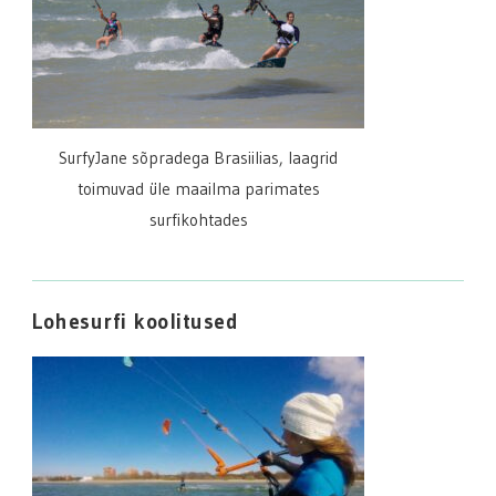
SurfyJane sõpradega Brasiilias, laagrid
toimuvad üle maailma parimates
surfikohtades
Lohesurfi koolitused