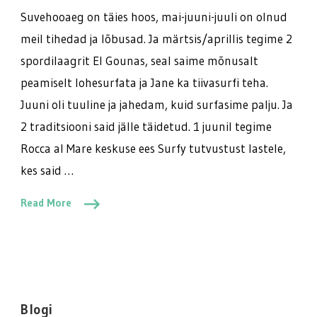
Suvehooaeg on täies hoos, mai-juuni-juuli on olnud
meil tihedad ja lõbusad. Ja märtsis/aprillis tegime 2
spordilaagrit El Gounas, seal saime mõnusalt
peamiselt lohesurfata ja Jane ka tiivasurfi teha.
Juuni oli tuuline ja jahedam, kuid surfasime palju. Ja
2 traditsiooni said jälle täidetud. 1 juunil tegime
Rocca al Mare keskuse ees Surfy tutvustust lastele,
kes said …
Read More
Blogi