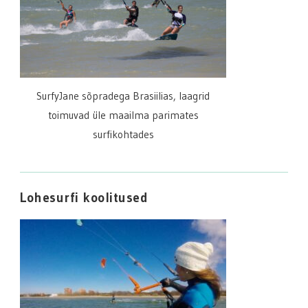
SurfyJane sõpradega Brasiilias, laagrid
toimuvad üle maailma parimates
surfikohtades
Lohesurfi koolitused