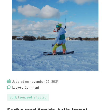
Updated on
november 12, 2024
on
Leave a Comment
Surfys
Surfy teenused ja tooted
saad
õppida,
Surfys saad õppida, tulla trenni,