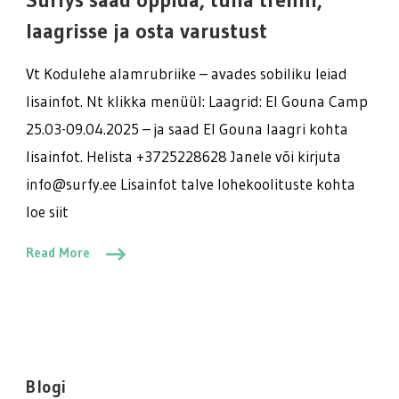
tulla
trenni,
laagrisse ja osta varustust
laagrisse
ja
Vt Kodulehe alamrubriike – avades sobiliku leiad
osta
lisainfot. Nt klikka menüül: Laagrid: El Gouna Camp
varustust
25.03-09.04.2025 – ja saad El Gouna laagri kohta
lisainfot. Helista +3725228628 Janele või kirjuta
info@surfy.ee Lisainfot talve lohekoolituste kohta
loe siit
Read More
Blogi