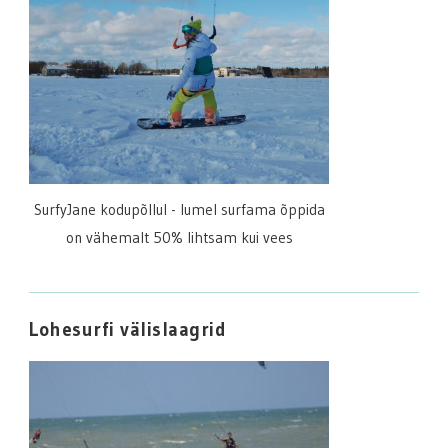
SurfyJane kodupõllul - lumel surfama õppida
on vähemalt 50% lihtsam kui vees
Lohesurfi välislaagrid