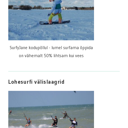
SurfyJane kodupõllul - lumel surfama õppida
on vähemalt 50% lihtsam kui vees
Lohesurfi välislaagrid