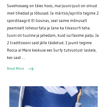
Suvehooaeg on täies hoos, mai-juuni-juuli on olnud
meil tihedad ja lõbusad. Ja märtsis/aprillis tegime 2
spordilaagrit El Gounas, seal saime mõnusalt
peamiselt lohesurfata ja Jane ka tiivasurfi teha.
Juuni oli tuuline ja jahedam, kuid surfasime palju. Ja
2 traditsiooni said jälle täidetud. 1 juunil tegime
Rocca al Mare keskuse ees Surfy tutvustust lastele,
kes said …
Read More