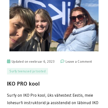
on
Updated on
veebruar 6, 2023
Leave a Comment
IKO
Surfy teenused ja tooted
PRO
kool
IKO PRO kool
Surfy on IKO Pro kool, üks vähestest Eestis, meie
lohesurfi instruktorid ja assistendid on läbinud IKO