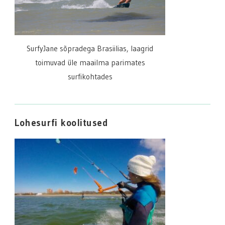
SurfyJane sõpradega Brasiilias, laagrid
toimuvad üle maailma parimates
surfikohtades
Lohesurfi koolitused