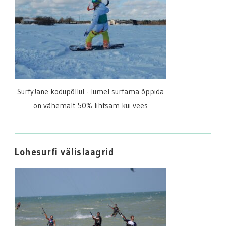
SurfyJane kodupõllul - lumel surfama õppida
on vähemalt 50% lihtsam kui vees
Lohesurfi välislaagrid