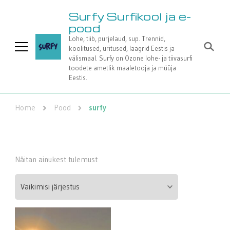
Surfy Surfikool ja e-
pood
Lohe, tiib, purjelaud, sup. Trennid,
koolitused, üritused, laagrid Eestis ja
välismaal. Surfy on Ozone lohe- ja tiivasurfi
toodete ametlik maaletooja ja müüja
Eestis.
Home
Pood
surfy
Näitan ainukest tulemust