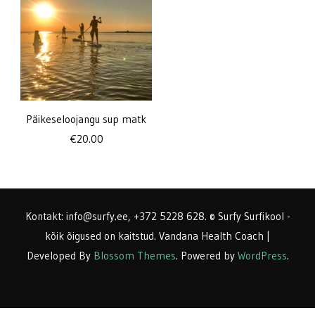
Päikeseloojangu sup matk
€
20.00
Kontakt: info@surfy.ee, +372 5228 628. © Surfy Surfikool -
kõik õigused on kaitstud.
Vandana Health Coach |
Developed By
Blossom Themes
. Powered by
WordPress
.