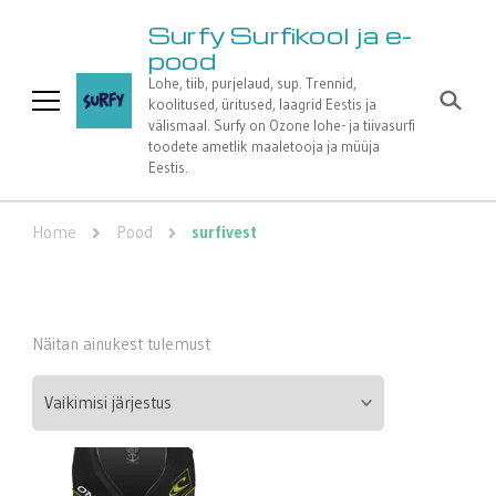
Surfy Surfikool ja e-
pood
Lohe, tiib, purjelaud, sup. Trennid,
koolitused, üritused, laagrid Eestis ja
välismaal. Surfy on Ozone lohe- ja tiivasurfi
toodete ametlik maaletooja ja müüja
Eestis.
Home
Pood
surfivest
Näitan ainukest tulemust