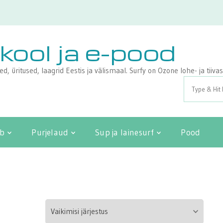
ikool ja e-pood
sed, üritused, laagrid Eestis ja välismaal. Surfy on Ozone lohe- ja tii
Search
for:
ib
Purjelaud
Sup ja lainesurf
Pood