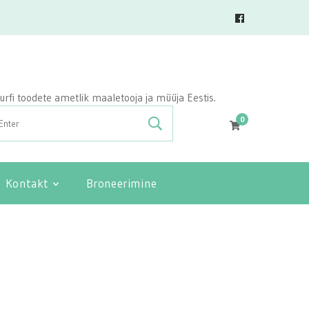
vasurfi toodete ametlik maaletooja ja müüja Eestis.
0
Kontakt
Broneerimine