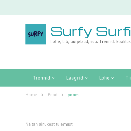
Surfy Surf
Lohe, tiib, purjelaud, sup. Trennid, koolitu
Trennid
Laagrid
Lohe
Ti
Home
Pood
poom
Näitan ainukest tulemust