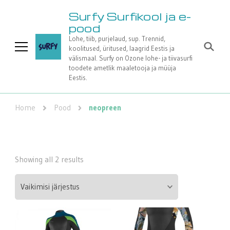
Surfy Surfikool ja e-
pood
Lohe, tiib, purjelaud, sup. Trennid,
koolitused, üritused, laagrid Eestis ja
välismaal. Surfy on Ozone lohe- ja tiivasurfi
toodete ametlik maaletooja ja müüja
Eestis.
Home
Pood
neopreen
Showing all 2 results