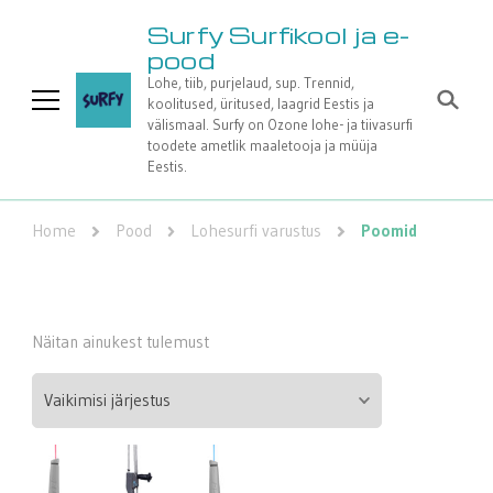
Surfy Surfikool ja e-
pood
Lohe, tiib, purjelaud, sup. Trennid,
koolitused, üritused, laagrid Eestis ja
välismaal. Surfy on Ozone lohe- ja tiivasurfi
toodete ametlik maaletooja ja müüja
Eestis.
Home
Pood
Lohesurfi varustus
Poomid
Näitan ainukest tulemust