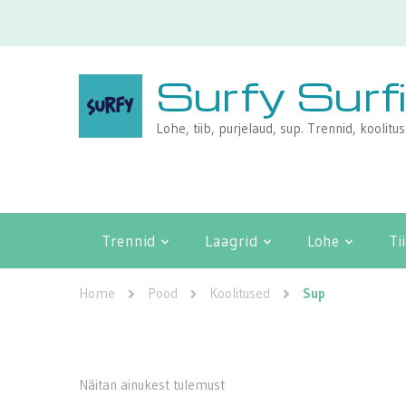
Surfy Surf
Lohe, tiib, purjelaud, sup. Trennid, koolitu
Trennid
Laagrid
Lohe
Ti
Home
Pood
Koolitused
Sup
Näitan ainukest tulemust