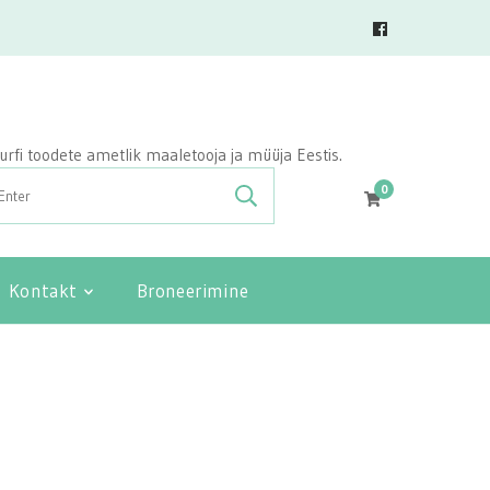
vasurfi toodete ametlik maaletooja ja müüja Eestis.
0
Kontakt
Broneerimine