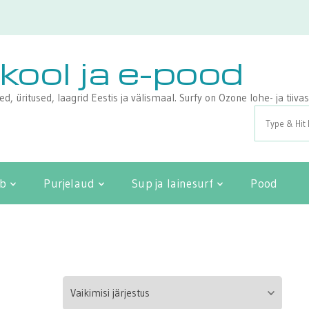
ikool ja e-pood
sed, üritused, laagrid Eestis ja välismaal. Surfy on Ozone lohe- ja tii
Search
for:
ib
Purjelaud
Sup ja lainesurf
Pood