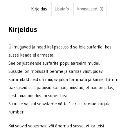
Kirjeldus
Lisainfo
Arvustused (0)
Kirjeldus
Ülimugavad ja head kalipsosussid sellele surfarile, kes
susse kanda ei armasta.
See on just nende surfarite populaarseim mudel.
Sussidel on mõnusalt pehme ja samas vastupidav
kummitald neid on mugav jalga tõmmata ja kui neid 3mm
paksuseid surfipapusid kannad, unustad, et nad on jalas,
sest lauatunnetus on super hea!
Suuruse valikul soovitame võtta 1 nr suuremad kui jala
number.
Kui soovid soojemaid või õhemaid susse, vt ka teisi