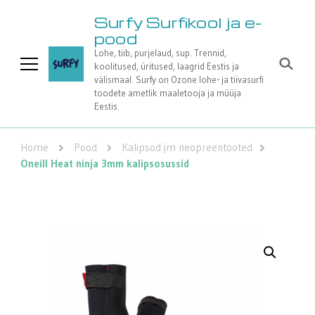
Surfy Surfikool ja e-
pood
Lohe, tiib, purjelaud, sup. Trennid,
koolitused, üritused, laagrid Eestis ja
välismaal. Surfy on Ozone lohe- ja tiivasurfi
toodete ametlik maaletooja ja müüja
Eestis.
Home
Pood
Kalipsod jm neopreentooted
Oneill Heat ninja 3mm kalipsosussid