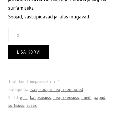
surfamiseks.
Soojad, vastupidavad ja jalas mugavad.
Oneill
Heat
ninja
LISA KORVI
3mm
kalipsosussid
kogus
Tootekood:
ninjasuss3mm-1
Kategooria:
Kalipsod jm neopreentooted
Sildid:
epic
,
kalipsosuss
,
neopreensuss
,
oneill
,
papud
,
surfisuss
,
sussid