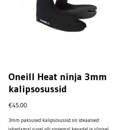
Oneill Heat ninja 3mm
kalipsosussid
€
45.00
3mm paksused kalipsosussid on ideaalsed
jahedamal suvel või soojemal kevadel ja sügisel