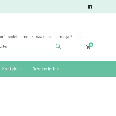
vasurfi toodete ametlik maaletooja ja müüja Eestis.
0
Kontakt
Broneerimine