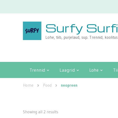
Surfy Surf
Lohe, tiib, purjelaud, sup. Trennid, koolitu
Trennid
Laagrid
Lohe
Ti
Home
Pood
neopreen
Showing all 2 results