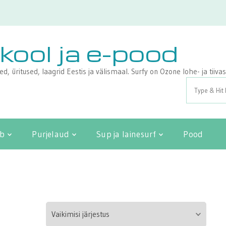
ikool ja e-pood
sed, üritused, laagrid Eestis ja välismaal. Surfy on Ozone lohe- ja tii
Search
for:
ib
Purjelaud
Sup ja lainesurf
Pood