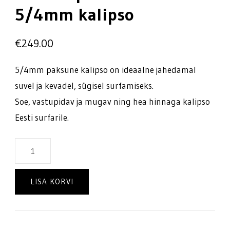
5/4mm kalipso
€
249.00
5/4mm paksune kalipso on ideaalne jahedamal
suvel ja kevadel, sügisel surfamiseks.
Soe, vastupidav ja mugav ning hea hinnaga kalipso
Eesti surfarile.
Oneill
Epic
meeste
LISA KORVI
5/4mm
kalipso
kogus