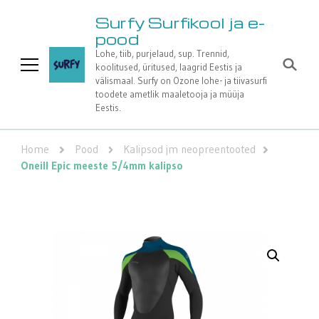
Surfy Surfikool ja e-
pood
Lohe, tiib, purjelaud, sup. Trennid,
koolitused, üritused, laagrid Eestis ja
välismaal. Surfy on Ozone lohe- ja tiivasurfi
toodete ametlik maaletooja ja müüja
Eestis.
Home
Pood
Kalipsod jm neopreentooted
Oneill Epic meeste 5/4mm kalipso