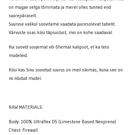
on mugav selga tõmmata ja merel olles tunned end
suurepäraselt.
Suuruse valikul soovitame vaadata juuresolevat tabelit.
Värvuste osas küsi täpsustust, mis on kohe saadaval.
Kui soovid soojemat või õhemat kalipsot, vt ka teisi
mudeleid.
Küsi kas Sinu soovitud suurus on meil olemas, kuna see on
nii nõutud mudel.
RAW MATERIALS:
Body: 100% Ultraflex DS (Limestone Based Neoprene)
Chest: Firewall