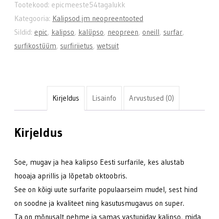
Tootekood:
epicmeeste54tagalukk
Kategooria:
Kalipsod jm neopreentooted
Sildid:
epic
,
kalipso
,
kalüpso
,
neopreen
,
oneill
,
surfar
,
surfikostüüm
,
surfiriietus
,
wetsuit
Kirjeldus
Lisainfo
Arvustused (0)
Kirjeldus
Soe, mugav ja hea kalipso Eesti surfarile, kes alustab
hooaja aprillis ja lõpetab oktoobris.
See on kõigi uute surfarite populaarseim mudel, sest hind
on soodne ja kvaliteet ning kasutusmugavus on super.
Ta on mõnusalt pehme ja samas vastupidav kalipso, mida