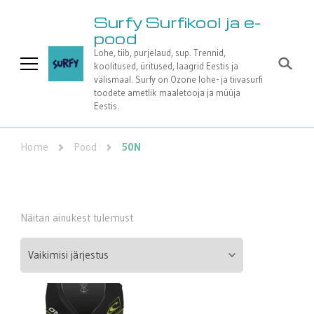
Surfy Surfikool ja e-
pood
Lohe, tiib, purjelaud, sup. Trennid,
koolitused, üritused, laagrid Eestis ja
välismaal. Surfy on Ozone lohe- ja tiivasurfi
toodete ametlik maaletooja ja müüja
Eestis.
Home
Pood
50N
Näitan ainukest tulemust