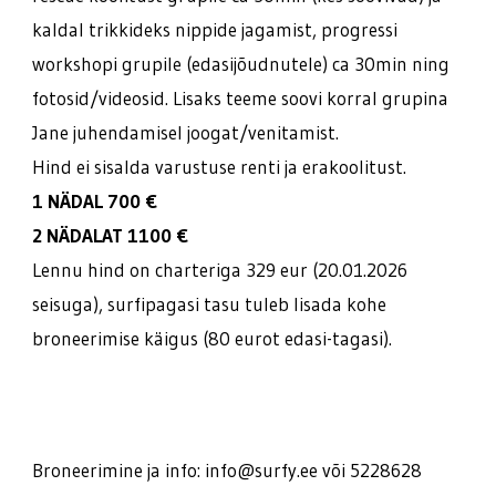
kaldal trikkideks nippide jagamist, progressi
workshopi grupile (edasijõudnutele) ca 30min ning
fotosid/videosid. Lisaks teeme soovi korral grupina
Jane juhendamisel joogat/venitamist.
Hind ei sisalda varustuse renti ja erakoolitust.
1 NÄDAL 700 €
2 NÄDALAT 1100 €
Lennu hind on charteriga 329 eur (20.01.2026
seisuga), surfipagasi tasu tuleb lisada kohe
broneerimise käigus (80 eurot edasi-tagasi).
Broneerimine ja info: info@surfy.ee või 5228628