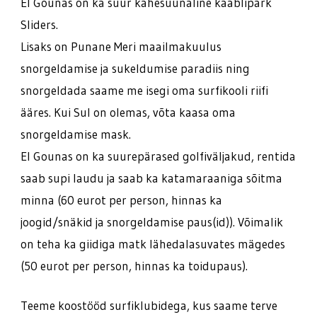
El Gounas on ka suur kahesuunaline kaablipark
Sliders.
Lisaks on Punane Meri maailmakuulus
snorgeldamise ja sukeldumise paradiis ning
snorgeldada saame me isegi oma surfikooli riifi
ääres. Kui Sul on olemas, võta kaasa oma
snorgeldamise mask.
El Gounas on ka suurepärased golfiväljakud, rentida
saab supi laudu ja saab ka katamaraaniga sõitma
minna (60 eurot per person, hinnas ka
joogid/snäkid ja snorgeldamise paus(id)). Võimalik
on teha ka giidiga matk lähedalasuvates mägedes
(50 eurot per person, hinnas ka toidupaus).
Teeme koostööd surfiklubidega, kus saame terve