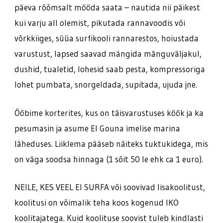
päeva rõõmsalt mööda saata – nautida nii päikest
kui varju all olemist, pikutada rannavoodis või
võrkkiiges, süüa surfikooli rannarestos, hoiustada
varustust, lapsed saavad mängida mänguväljakul,
dushid, tualetid, lohesid saab pesta, kompressoriga
lohet pumbata, snorgeldada, supitada, ujuda jne.
Ööbime korterites, kus on täisvarustuses köök ja ka
pesumasin ja asume El Gouna imelise marina
läheduses. Liiklema pääseb näiteks tuktukidega, mis
on väga soodsa hinnaga (1 sõit 50 le ehk ca 1 euro).
NEILE, KES VEEL EI SURFA või soovivad lisakoolitust,
koolitusi on võimalik teha koos kogenud IKO
koolitajatega. Kuid koolituse soovist tuleb kindlasti