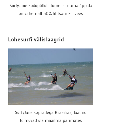
SurfyJane kodupõllul - lumel surfama õppida
on vähemalt 50% lihtsam kui vees
Lohesurfi välislaagrid
SurfyJane sõpradega Brasiilias, laagrid
toimuvad üle maailma parimates