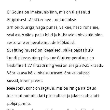
El Gouna on imekaunis linn, mis on ülejäänud
Egiptusest täiesti erinev – omanäolise
arhitektuuriga, väga puhas, vaikne, hästi roheline,
seal asub väga palju häid ja hubaseid kohvikuid ning
restorane erinevate maade köökidest.
Surfitingimused on ideaalsed, päike paistab 10
tundi päevas ning päevane õhutemperatuur on
keskmiselt 27 kraadi ning vesi on sile ja 23-25 kraadi.
Võta kaasa kõik lohe suurused, õhuke kalipso,
sussid, kiiver ja vest.
Meie sõidukoht on laguun, mis on riifiga kaitstud,
kus tuul puhub alati piki kallast ja jalad saab alati
põhja panna.