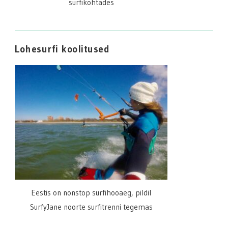
surfikohtades
Lohesurfi koolitused
Eestis on nonstop surfihooaeg, pildil
SurfyJane noorte surfitrenni tegemas