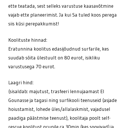
ette teatada, sest selleks varustuse kaasavõtmine
vajab ette planeerimist. Ja kui Sa tuled koos perega
siis küsi perepakkumist!
Koolituste hinnad:
Eratunnina koolitus edasijõudnud surfarile, kes
suudab sõita ülestuult on 80 eurot, isikliku
varustusega 70 eurot.
Laagri hind:
(sisaldab: majutust, trasfeeri lennujaamast El
Gounasse ja tagasi ning surfikooli teenuseid (asjade
hoiustamist, lohede üles/allalaskmist, vajadusel
paadiga päästmise teenust), koolitaja poolt self-
rescue koolitust grupile ca 30min (kes soovivad) ja