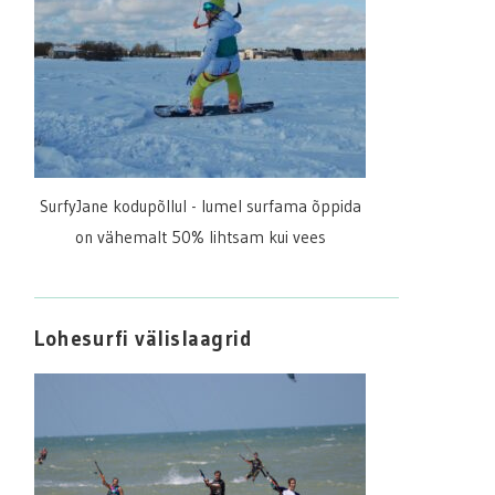
SurfyJane kodupõllul - lumel surfama õppida
on vähemalt 50% lihtsam kui vees
Lohesurfi välislaagrid