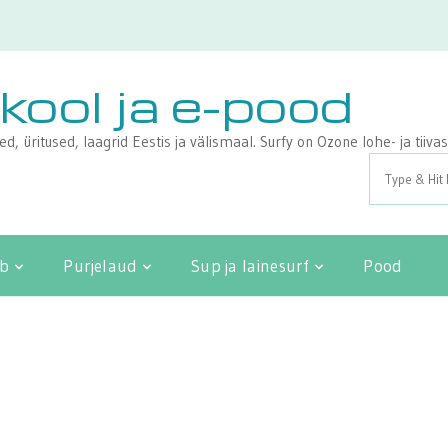
ikool ja e-pood
sed, üritused, laagrid Eestis ja välismaal. Surfy on Ozone lohe- ja tii
Search
for:
ib
Purjelaud
Sup ja lainesurf
Pood