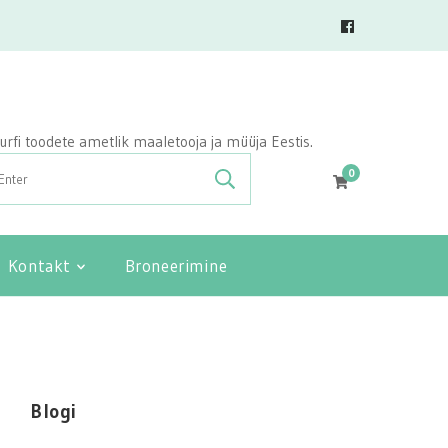
vasurfi toodete ametlik maaletooja ja müüja Eestis.
0
Kontakt
Broneerimine
Blogi