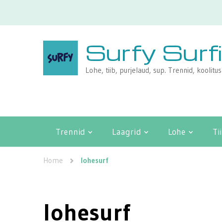
Surfy Surf
Lohe, tiib, purjelaud, sup. Trennid, koolitu
Trennid
Laagrid
Lohe
Ti
Home
lohesurf
lohesurf