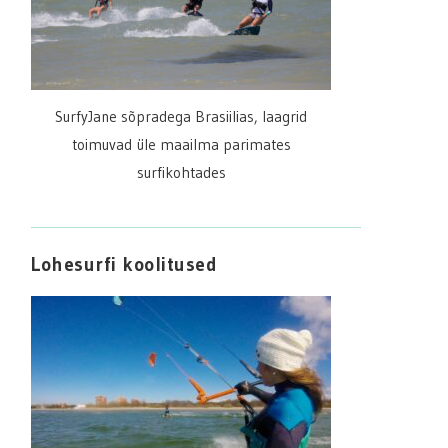
SurfyJane sõpradega Brasiilias, laagrid
toimuvad üle maailma parimates
surfikohtades
Lohesurfi koolitused